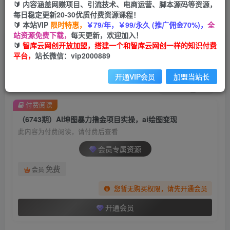
🔰 内容涵盖网赚项目、引流技术、电商运营、脚本源码等资源，
每日稳定更新20-30优质付费资源课程！
首页
创业课程
会员专属
正文
🔰 本站VIP
限时特惠，
￥79/年，￥99/永久 (推广佣金70%)，
全
站资源免费下载，
每天更新，欢迎加入！
（6743期）AI坤图暴力撸金项目实操，ai绘图变现
🔰
智库云网创开放加盟，搭建一个和智库云网创一样的知识付费
平台，
站长微信：vip2000889
智库云网创
关注
私信
2年前发布
开通VIP会员
加盟当站长
1747
145
付费阅读
（6743期）AI坤图暴力撸金项目实操，ai绘图变现
此内容为付费阅读，请付费后查看
会员专属资源
免费
会员
您暂无购买权限，请先开通会员
开通会员