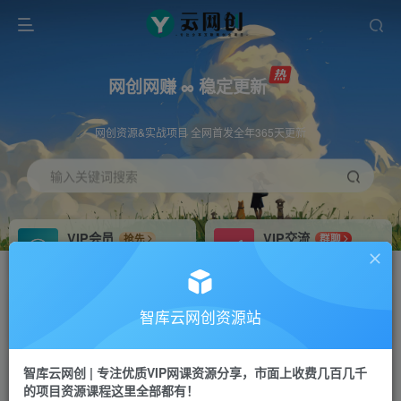
网创网赚 ∞ 稳定更新
网创资源&实战项目 全网首发全年365天更新
输入关键词搜索
VIP会员
VIP交流
抢先
群聊
免费下载全站资源
研究探讨更多创业项目路子。
VIP推广
招募站长
70%分佣
推荐
智库云网创资源站
会员专属推广链接
搭建同款网站，自己当老板
智库云网创 | 专注优质VIP网课资源分享，市面上收费几百几千
网赚网创
APP下载
项目
GO
的项目资源课程这里全部都有！
365天稳定跟新
安卓苹果下载