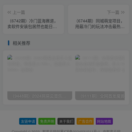
上一篇
下一篇
（6742期）冷门蓝海赛道，
（6744期）同城萌宠项目，
卖软件安装包居然也能日入
用最冷门的玩法冲击最热门
500+长期稳定项目，适合小
的市场（教程+素材）
白0基础
相关推荐
（9448期）2024网易云音乐人挂机项目，单机日入150+，无脑月入5000+
友链申请
-
免责声明
-
关于我们
-
广告合作
-
网站地图
Copyright © 2023 ·
智库云网创黑ICP备2024031011号-1
· 由
智库云网