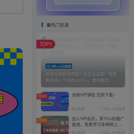
热门资源
TOP1
12.1W+人已阅读
你还在到处找项目？还在当韭菜？我靠
卖项目一个月收入5万+，曾经我也...
全网VIP课程 无损下载~
TOP2
2年前
1.7W+人已阅读
加入VIP会员，享70%的推广
TOP3
提成，免费学习多种网上创
业课程，菜鸟秒变大神！
3年前
1.2W+人已阅读