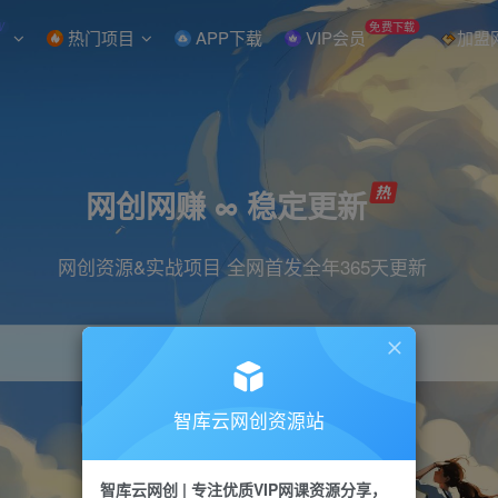
W
免费下载
热门项目
APP下载
VIP会员
加盟
网创网赚 ∞ 稳定更新
网创资源&实战项目 全网首发全年365天更新
智库云网创资源站
引流
抖音
直播
小红书
剪辑
快手
智库云网创 | 专注优质VIP网课资源分享，