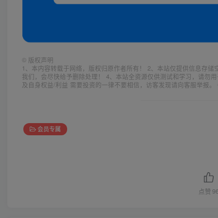
©
版权声明
1、本内容转载于网络，版权归原作者所有！ 2、本站仅提供信息存储
我们，会尽快给予删除处理！ 4、本站全资源仅供测试和学习，请勿用
及自身权益/利益 需要投资的一律不要相信，访客发现请向客服举报。 
会员专属
点赞
9