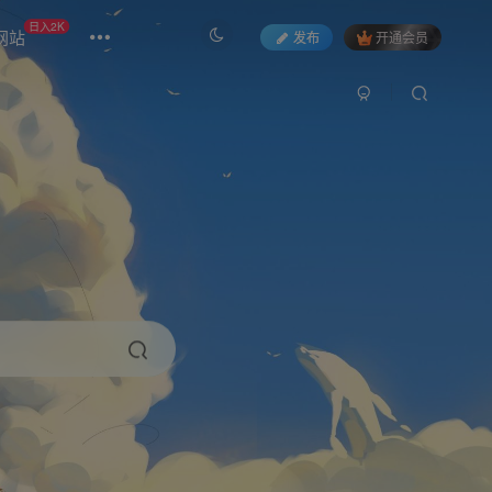
日入2K
网站
发布
开通会员