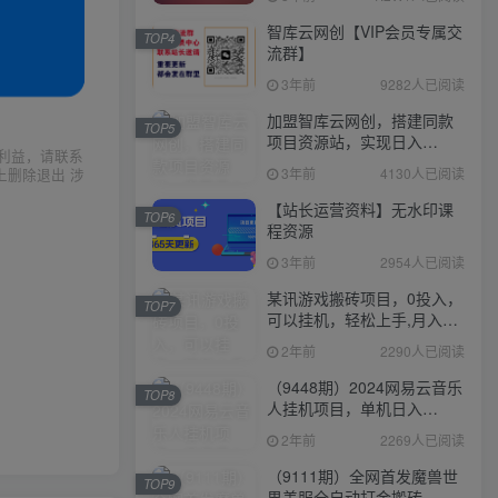
智库云网创【VIP会员专属交
TOP4
流群】
3年前
9282人已阅读
加盟智库云网创，搭建同款
TOP5
项目资源站，实现日入
利益，请联系
2000+
3年前
4130人已阅读
上删除退出 涉
【站长运营资料】无水印课
TOP6
程资源
3年前
2954人已阅读
某讯游戏搬砖项目，0投入，
TOP7
可以挂机，轻松上手,月入
3000+上不封顶
2年前
2290人已阅读
（9448期）2024网易云音乐
TOP8
人挂机项目，单机日入
150+，无脑月入5000+
2年前
2269人已阅读
（9111期）全网首发魔兽世
TOP9
界美服全自动打金搬砖，日