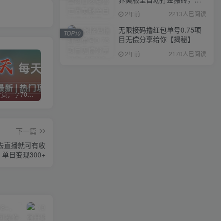
入1000+，简单好操作，保
2年前
2213人已阅读
姆级教学
无限接码撸红包单号0.75项
TOP10
目无偿分享给你【揭秘】
2年前
2170人已阅读
加入VIP会员，享70%的推广提成，免费学习多种网上创业课程，菜鸟秒变大神！
智库云网创【VIP会员专属交流群】
加盟智库云网创，搭建同款项目资源站，实现日入2000+
下一篇
要去直播就可有收
单日变现300+