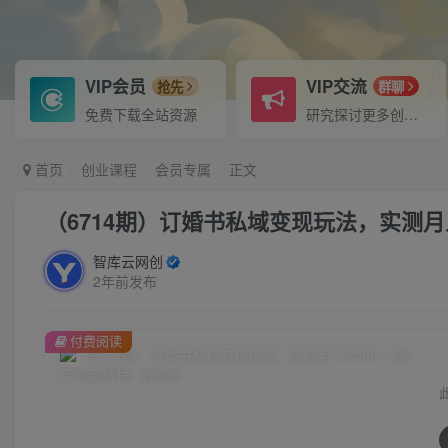
VIP会员
VIP交流
抢先
群聊
免费下载全站资源
研究探讨更多创业项目路子。
首页
创业课程
会员专属
正文
（6714期）订婚书私域变现玩法，实测月入
智库云网创
2年前发布
付费阅读