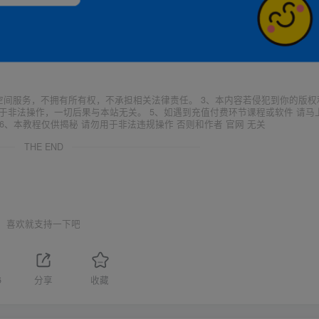
空间服务，不拥有所有权，不承担相关法律责任。 3、本内容若侵犯到你的版权
于非法操作，一切后果与本站无关。 5、如遇到充值付费环节课程或软件 请马
6、本教程仅供揭秘 请勿用于非法违规操作 否则和作者 官网 无关
THE END
喜欢就支持一下吧
6
分享
收藏