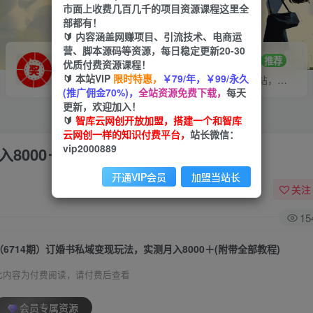
市面上收费几百几千的项目资源课程这里全
部都有！
🔰 内容涵盖网赚项目、引流技术、电商运
营、脚本源码等资源，每日稳定更新20-30
VIP推广
招募站长
70%分佣
推荐
优质付费资源课程！
🔰 本站VIP
限时特惠，
￥79/年，￥99/永久
会员专属推广链接
搭建同款网站，自己当老板
(推广佣金70%)，
全站资源免费下载，
每天
更新，欢迎加入！
🔰
智库云网创开放加盟，搭建一个和智库
云网创一样的知识付费平台，
站长微信：
vip2000889
8000＋(附带全部教程)
开通VIP会员
加盟当站长
关注
15
（6714期）订婚书私域变现玩法，实测月入8000＋(附带全部教程)
此内容为付费阅读，请付费后查看
会员专属资源