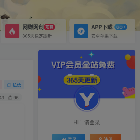
网赚网创
APP下载
项目
GO
365天稳定跟新
安卓苹果下载
私信
43
96
HI！请登录
登录
注册