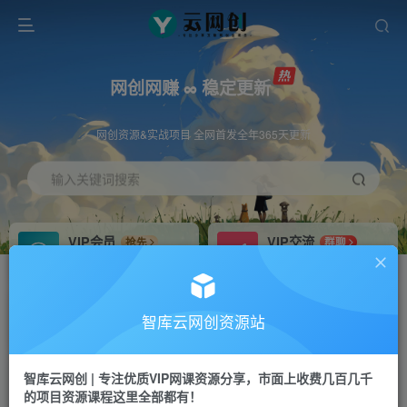
网创网赚 ∞ 稳定更新
网创资源&实战项目 全网首发全年365天更新
输入关键词搜索
VIP会员
VIP交流
抢先
群聊
免费下载全站资源
研究探讨更多创业项目路子。
VIP推广
招募站长
70%分佣
推荐
智库云网创资源站
会员专属推广链接
搭建同款网站，自己当老板
智库云网创 | 专注优质VIP网课资源分享，市面上收费几百几千
网赚网创
APP下载
项目
GO
的项目资源课程这里全部都有！
365天稳定跟新
安卓苹果下载