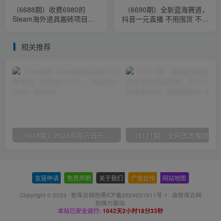
（6688期）收费6980的
（6690期）全新蓝海赛道，
Steam海外道具搬砖项目，
抖音一元直播 不用囤货 不用
单号月收益5000+全套实操
出镜，照读话术也能20w+月
教程
销量？
相关推荐
（9448期）2024网易云音乐人挂机项目，单机日入150+，无脑月入5000+
友链申请
-
免责声明
-
关于我们
-
广告合作
-
网站地图
Copyright © 2023 ·
智库云网创黑ICP备2024031011号-1
· 由
智库云网
创
强力驱动.
本站已安全运行:
1642天2小时18分34秒