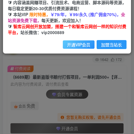
🔰 内容涵盖网赚项目、引流技术、电商运营、脚本源码等资源，
每日稳定更新20-30优质付费资源课程！
首页
创业课程
会员专属
正文
🔰 本站VIP
限时特惠，
￥79/年，￥99/永久 (推广佣金70%)，
全
站资源免费下载，
每天更新，欢迎加入！
（6689期）最新盗版书赔付打假项目，一单利润
🔰
智库云网创开放加盟，搭建一个和智库云网创一样的知识付费
平台，
站长微信：vip2000889
500+【详细玩法视频教程】
开通VIP会员
加盟当站长
智库云网创
关注
私信
2年前发布
1642
172
付费阅读
（6689期）最新盗版书赔付打假项目，一单利润500+【详细玩法视频教程】
此内容为付费阅读，请付费后查看
会员专属资源
免费
会员
您暂无购买权限，请先开通会员
开通会员