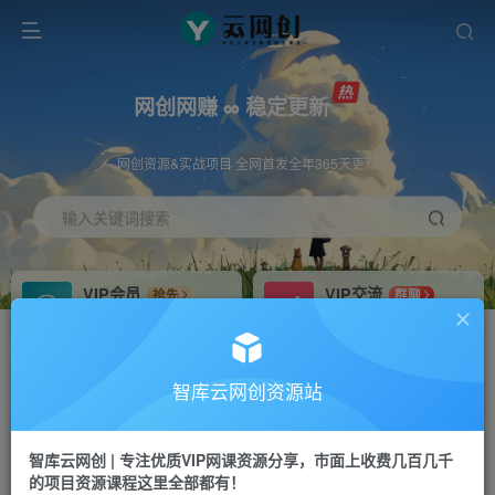
网创网赚 ∞ 稳定更新
网创资源&实战项目 全网首发全年365天更新
输入关键词搜索
VIP会员
VIP交流
抢先
群聊
免费下载全站资源
研究探讨更多创业项目路子。
VIP推广
招募站长
70%分佣
推荐
智库云网创资源站
会员专属推广链接
搭建同款网站，自己当老板
智库云网创 | 专注优质VIP网课资源分享，市面上收费几百几千
网赚网创
APP下载
项目
GO
的项目资源课程这里全部都有！
365天稳定跟新
安卓苹果下载