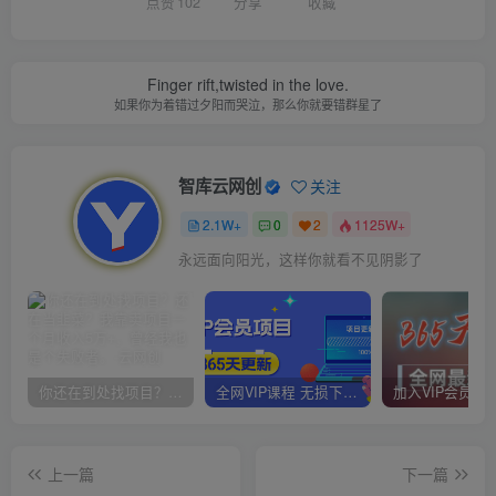
点赞
102
分享
收藏
Finger rift,twisted in the love.
如果你为着错过夕阳而哭泣，那么你就要错群星了
智库云网创
关注
2.1W+
0
2
1125W+
永远面向阳光，这样你就看不见阴影了
你还在到处找项目？还在当韭菜？我靠卖项目一个月收入5万+，曾经我也是个失败者。
全网VIP课程 无损下载~
上一篇
下一篇