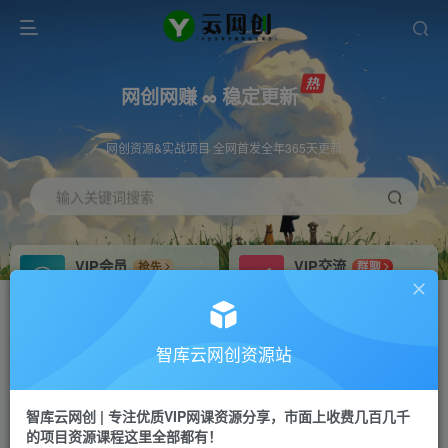
网创网赚 ∞ 稳定更新
网创资源&实战项目 全网首发全年365天更新
输入关键词搜索
VIP会员
VIP交流
抢先
群聊
免费下载全站资源
研究探讨更多创业项目路子。
VIP推广
招募站长
70%分佣
推荐
智库云网创资源站
会员专属推广链接
搭建同款网站，自己当老板
智库云网创 | 专注优质VIP网课资源分享，市面上收费几百几千
网赚网创
APP下载
项目
GO
的项目资源课程这里全部都有！
365天稳定跟新
安卓苹果下载