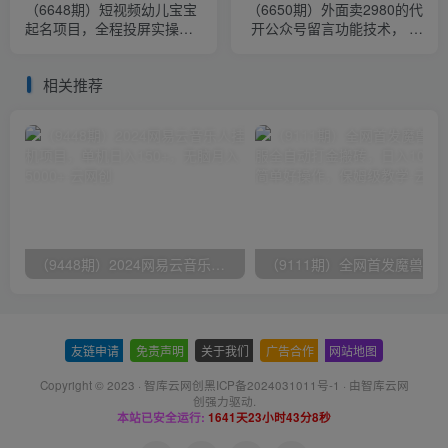
（6648期）短视频幼儿宝宝
（6650期）外面卖2980的代
起名项目，全程投屏实操，
开公众号留言功能技术， 一
赠送配套软件
单500-25000+，附超详细操
作手册
相关推荐
（9448期）2024网易云音乐人挂机项目，单机日入150+，无脑月入5000+
友链申请
-
免责声明
-
关于我们
-
广告合作
-
网站地图
Copyright © 2023 ·
智库云网创黑ICP备2024031011号-1
· 由
智库云网
创
强力驱动.
本站已安全运行:
1641天23小时43分9秒