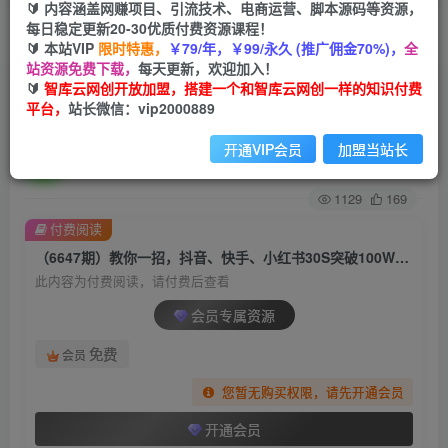
🔰 内容涵盖网赚项目、引流技术、电商运营、脚本源码等资源，
每日稳定更新20-30优质付费资源课程！
首页
创业课程
会员专属
正文
🔰 本站VIP
限时特惠，
￥79/年，￥99/永久 (推广佣金70%)，
全
站资源免费下载，
每天更新，欢迎加入！
（6647期）教你一招，抖音、快手、小红书30S突
🔰
智库云网创开放加盟，搭建一个和智库云网创一样的知识付费
平台，
站长微信：vip2000889
破100W粉丝，保姆级教程，亲测有效
开通VIP会员
加盟当站长
智库云网创
关注
私信
2年前发布
1129
169
付费阅读
（6647期）教你一招，抖音、快手、小红书30S突破100W粉丝，保姆级教程，亲测有效
此内容为付费阅读，请付费后查看
会员专属资源
免费
会员
您暂无购买权限，请先开通会员
开通会员