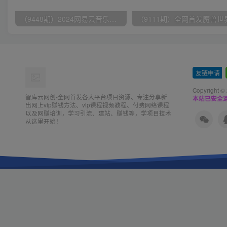
（9448期）2024网易云音乐人挂机项目，单机日入150+，无脑月入5000+
友链申请
-
Copyright ©
智库云网创-全网首发各大平台项目资源、专注分享新
本站已安全运
出网上vip赚钱方法、vip课程视频教程、付费网络课程
以及网赚培训，学习引流、建站、赚钱等，学项目技术
从这里开始！