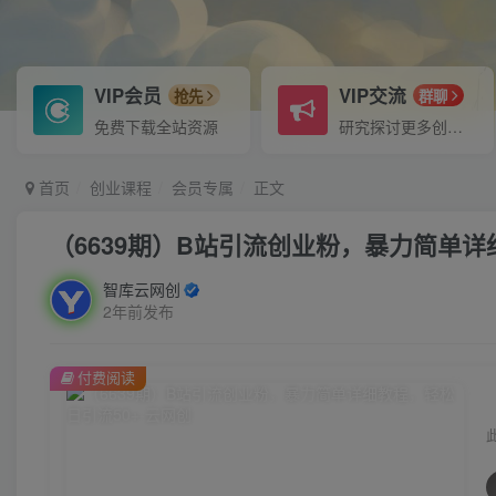
VIP会员
VIP交流
抢先
群聊
免费下载全站资源
研究探讨更多创业项目路子。
首页
创业课程
会员专属
正文
（6639期）B站引流创业粉，暴力简单详
智库云网创
2年前发布
付费阅读