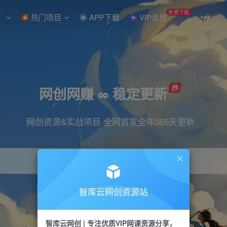
W
免费下载
热门项目
APP下载
VIP会员
网创网赚 ∞ 稳定更新
网创资源&实战项目 全网首发全年365天更新
智库云网创资源站
引流
抖音
直播
小红书
剪辑
快手
智库云网创 | 专注优质VIP网课资源分享，