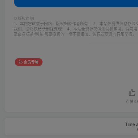
©
版权声明
1、本内容转载于网络，版权归原作者所有！ 2、本站仅提供信息存储
我们，会尽快给予删除处理！ 4、本站全资源仅供测试和学习，请勿用
及自身权益/利益 需要投资的一律不要相信，访客发现请向客服举报。 
会员专属
点赞
9
Time a