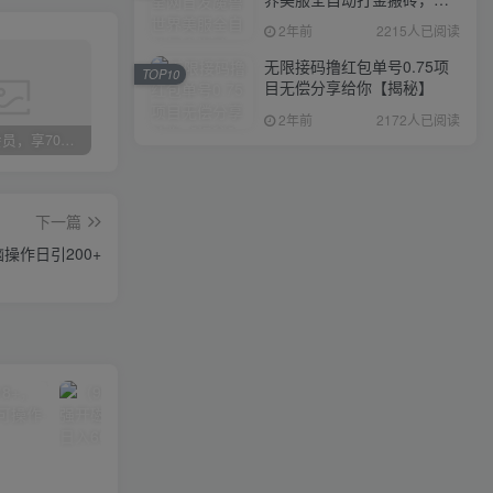
入1000+，简单好操作，保
2年前
2215人已阅读
姆级教学
无限接码撸红包单号0.75项
TOP10
目无偿分享给你【揭秘】
2年前
2172人已阅读
加入VIP会员，享70%的推广提成，免费学习多种网上创业课程，菜鸟秒变大神！
智库云网创【VIP会员专属交流群】
加盟智库云网创，搭建同款项目资源站，实现日入2000+
下一篇
操作日引200+