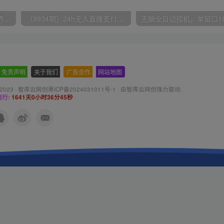
（9111期）全网首发魔兽世界美服全自动打金搬砖，日入1000+，简单好操作，保姆级教学
（9934期）24h无人直播支付宝项目，最新带货玩法，纯躺赚实测日入500+
免责声明
-
关于我们
-
广告合作
-
网站地图
 2023 ·
智库云网创黑ICP备2024031011号-1
· 由
智库云网创
强力驱动.
行:
1641天0小时36分46秒