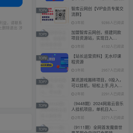
智库云网创【VIP会员专属交
TOP4
流群】
利益，请联系
3年前
9286人已阅读
上删除退出 涉
加盟智库云网创，搭建同款
TOP5
项目资源站，实现日入
2000+
3年前
4132人已阅读
【站长运营资料】无水印课
TOP6
程资源
3年前
2957人已阅读
某讯游戏搬砖项目，0投入，
TOP7
可以挂机，轻松上手,月入
3000+上不封顶
2年前
2291人已阅读
（9448期）2024网易云音乐
TOP8
人挂机项目，单机日入
150+，无脑月入5000+
2年前
2271人已阅读
（9111期）全网首发魔兽世
TOP9
界美服全自动打金搬砖，日