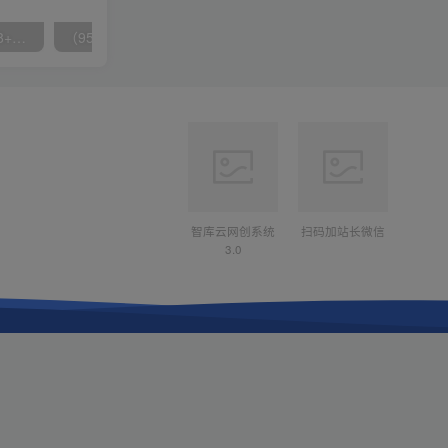
无脑全自动挂机，单窗口18+，可挂100+窗口，手机电脑均可操作
（9571期）快手直播短剧玩法，强开磁力聚星，结合多种变现方式日入600+
智库云网创系统
扫码加站长微信
3.0