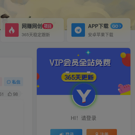
网赚网创
APP下载
项目
GO
365天稳定跟新
安卓苹果下载
私信
61
98
HI！请登录
登录
注册