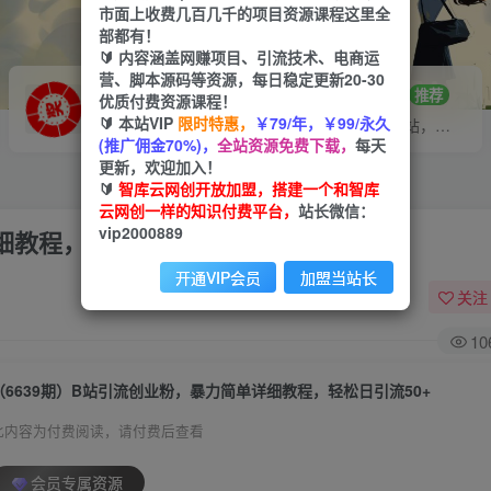
市面上收费几百几千的项目资源课程这里全
部都有！
🔰 内容涵盖网赚项目、引流技术、电商运
营、脚本源码等资源，每日稳定更新20-30
VIP推广
招募站长
70%分佣
推荐
优质付费资源课程！
🔰 本站VIP
限时特惠，
￥79/年，￥99/永久
会员专属推广链接
搭建同款网站，自己当老板
(推广佣金70%)，
全站资源免费下载，
每天
更新，欢迎加入！
🔰
智库云网创开放加盟，搭建一个和智库
云网创一样的知识付费平台，
站长微信：
vip2000889
细教程，轻松日引流50+
开通VIP会员
加盟当站长
关注
10
（6639期）B站引流创业粉，暴力简单详细教程，轻松日引流50+
此内容为付费阅读，请付费后查看
会员专属资源