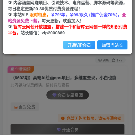
🔰 内容涵盖网赚项目、引流技术、电商运营、脚本源码等资源，
每日稳定更新20-30优质付费资源课程！
首页
创业课程
会员专属
正文
🔰 本站VIP
限时特惠，
￥79/年，￥99/永久 (推广佣金70%)，
全
站资源免费下载，
每天更新，欢迎加入！
（6602期）高端AI绘画cps项目，多维度变现，小
🔰
智库云网创开放加盟，搭建一个和智库云网创一样的知识付费
平台，
站长微信：vip2000889
白也能轻松日入500+
开通VIP会员
加盟当站长
智库云网创
关注
私信
2年前发布
906
177
付费阅读
（6602期）高端AI绘画cps项目，多维度变现，小白也能轻松日入500+
此内容为付费阅读，请付费后查看
会员专属资源
免费
会员
您暂无购买权限，请先开通会员
开通会员