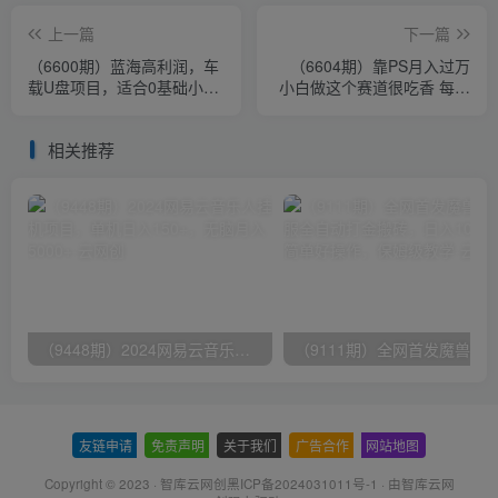
上一篇
下一篇
（6600期）蓝海高利润，车
（6604期）靠PS月入过万
载U盘项目，适合0基础小
小白做这个赛道很吃香 每天
白，一部手机轻松实现日入
2小时，简单且暴利（教学
500+
+170G资料
相关推荐
（9448期）2024网易云音乐人挂机项目，单机日入150+，无脑月入5000+
友链申请
-
免责声明
-
关于我们
-
广告合作
-
网站地图
Copyright © 2023 ·
智库云网创黑ICP备2024031011号-1
· 由
智库云网