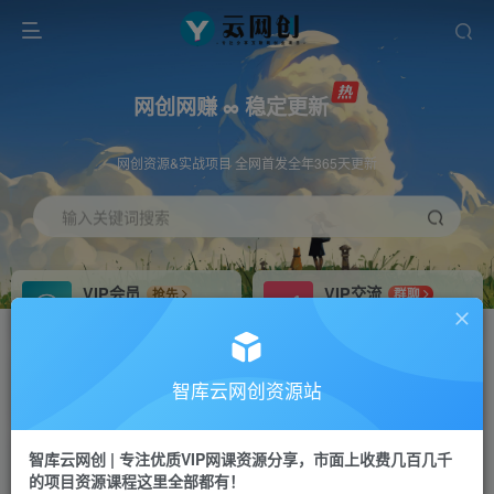
网创网赚 ∞ 稳定更新
网创资源&实战项目 全网首发全年365天更新
输入关键词搜索
VIP会员
VIP交流
抢先
群聊
免费下载全站资源
研究探讨更多创业项目路子。
VIP推广
招募站长
70%分佣
推荐
智库云网创资源站
会员专属推广链接
搭建同款网站，自己当老板
智库云网创 | 专注优质VIP网课资源分享，市面上收费几百几千
网赚网创
APP下载
项目
GO
的项目资源课程这里全部都有！
365天稳定跟新
安卓苹果下载