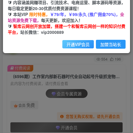
🔰 内容涵盖网赚项目、引流技术、电商运营、脚本源码等资源，
每日稳定更新20-30优质付费资源课程！
首页
创业课程
会员专属
正文
🔰 本站VIP
限时特惠，
￥79/年，￥99/永久 (推广佣金70%)，
全
站资源免费下载，
每天更新，欢迎加入！
（6596期）工作室内部新石器时代全自动起号升
🔰
智库云网创开放加盟，搭建一个和智库云网创一样的知识付费
平台，
站长微信：vip2000889
级抓宠物打金群控，单窗口一天10+
开通VIP会员
加盟当站长
智库云网创
关注
私信
2年前发布
554
196
付费阅读
（6596期）工作室内部新石器时代全自动起号升级抓宠物打金群控，单窗口一天10+
此内容为付费阅读，请付费后查看
会员专属资源
免费
会员
您暂无购买权限，请先开通会员
开通会员