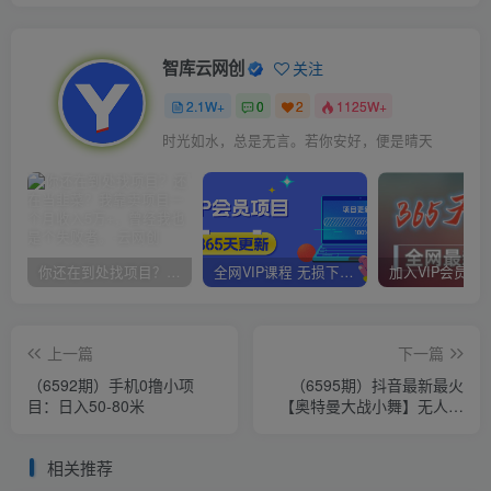
智库云网创
关注
2.1W+
0
2
1125W+
时光如水，总是无言。若你安好，便是晴天
你还在到处找项目？还在当韭菜？我靠卖项目一个月收入5万+，曾经我也是个失败者。
全网VIP课程 无损下载~
上一篇
下一篇
（6592期）手机0撸小项
（6595期）抖音最新最火
目：日入50-80米
【奥特曼大战小舞】无人直
播玩法弹幕礼物互动游戏
相关推荐