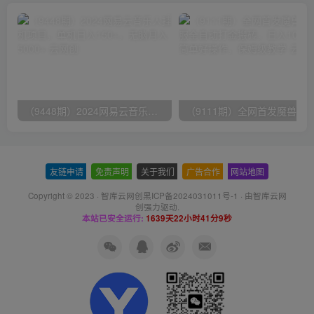
（9448期）2024网易云音乐人挂机项目，单机日入150+，无脑月入5000+
友链申请
-
免责声明
-
关于我们
-
广告合作
-
网站地图
Copyright © 2023 ·
智库云网创黑ICP备2024031011号-1
· 由
智库云网
创
强力驱动.
本站已安全运行:
1639天22小时41分10秒