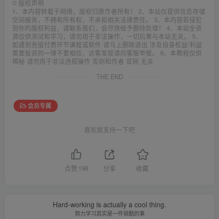
©
版权声明
1、本内容转载于网络，版权归原作者所有！ 2、本站仅提供信息存储
空间服务，不拥有所有权，不承担相关法律责任。 3、本内容若侵犯
到你的版权利益，请联系我们，会尽快给予删除处理！ 4、本站全资
源仅供测试和学习，请勿用于非法操作，一切后果与本站无关。 5、
如遇到充值付费环节课程或软件 请马上删除退出 涉及自身权益/利益
需要投资的一律不要相信，访客发现请向客服举报。 6、本教程仅供
揭秘 请勿用于非法违规操作 否则和作者 官网 无关
THE END
会员专属
喜欢就支持一下吧
点赞
196
分享
收藏
Hard-working is actually a cool thing.
努力学习其实是一件很酷的事