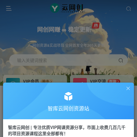
网创网赚 ∞ 稳定更新
网创资源&实战项目 全网首发全年365天更新
输入关键词搜索
VIP会员
VIP交流
抢先
群聊
免费下载全站资源
研究探讨更多创业项目路子。
VIP推广
招募站长
70%分佣
推荐
智库云网创资源站
会员专属推广链接
搭建同款网站，自己当老板
智库云网创 | 专注优质VIP网课资源分享，市面上收费几百几千
网赚网创
APP下载
项目
GO
的项目资源课程这里全部都有！
365天稳定跟新
安卓苹果下载