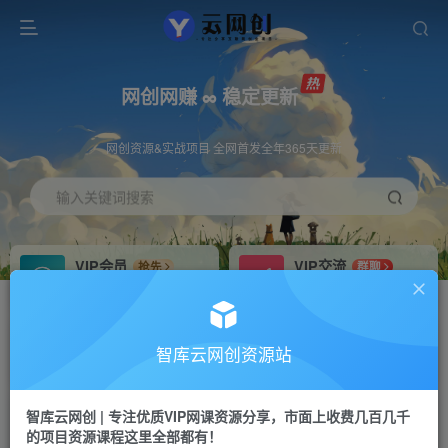
网创网赚 ∞ 稳定更新
网创资源&实战项目 全网首发全年365天更新
输入关键词搜索
VIP会员
VIP交流
抢先
群聊
免费下载全站资源
研究探讨更多创业项目路子。
VIP推广
招募站长
70%分佣
推荐
智库云网创资源站
会员专属推广链接
搭建同款网站，自己当老板
智库云网创 | 专注优质VIP网课资源分享，市面上收费几百几千
网赚网创
APP下载
项目
GO
的项目资源课程这里全部都有！
365天稳定跟新
安卓苹果下载