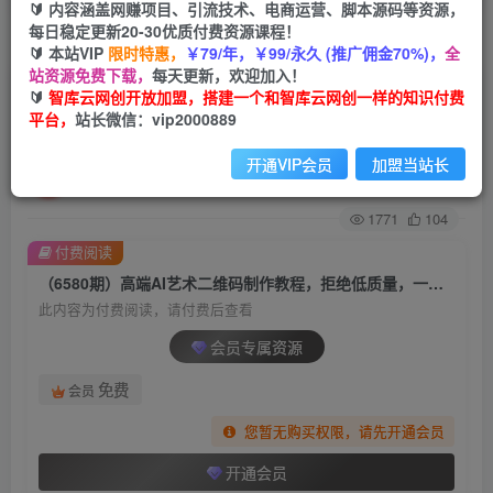
🔰 内容涵盖网赚项目、引流技术、电商运营、脚本源码等资源，
每日稳定更新20-30优质付费资源课程！
首页
创业课程
会员专属
正文
🔰 本站VIP
限时特惠，
￥79/年，￥99/永久 (推广佣金70%)，
全
站资源免费下载，
每天更新，欢迎加入！
（6580期）高端AI艺术二维码制作教程，拒绝低
🔰
智库云网创开放加盟，搭建一个和智库云网创一样的知识付费
平台，
站长微信：vip2000889
质量，一单收徒500+
开通VIP会员
加盟当站长
智库云网创
关注
私信
2年前发布
1771
104
付费阅读
（6580期）高端AI艺术二维码制作教程，拒绝低质量，一单收徒500+
此内容为付费阅读，请付费后查看
会员专属资源
免费
会员
您暂无购买权限，请先开通会员
开通会员