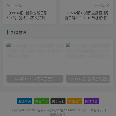
上一篇
下一篇
（6581期）新手也能日引
（6582期）知识主播直播引
50+的【小红书图文矩阵引
流日赚3000+（9节视频课）
流法】！超详细理论+实操的
课程
相关推荐
（9448期）2024网易云音乐人挂机项目，单机日入150+，无脑月入5000+
友链申请
-
免责声明
-
关于我们
-
广告合作
-
网站地图
Copyright © 2023 ·
智库云网创黑ICP备2024031011号-1
· 由
智库云网
创
强力驱动.