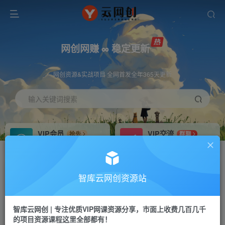
网创网赚 ∞ 稳定更新
网创资源&实战项目 全网首发全年365天更新
输入关键词搜索
VIP会员
VIP交流
抢先
群聊
免费下载全站资源
研究探讨更多创业项目路子。
VIP推广
招募站长
70%分佣
推荐
智库云网创资源站
会员专属推广链接
搭建同款网站，自己当老板
智库云网创 | 专注优质VIP网课资源分享，市面上收费几百几千
网赚网创
APP下载
项目
GO
的项目资源课程这里全部都有！
365天稳定跟新
安卓苹果下载