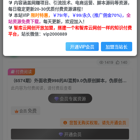
🔰 内容涵盖网赚项目、引流技术、电商运营、脚本源码等资源，
每日稳定更新20-30优质付费资源课程！
首页
创业课程
会员专属
正文
🔰 本站VIP
限时特惠，
￥79/年，￥99/永久 (推广佣金70%)，
全
站资源免费下载，
每天更新，欢迎加入！
（6574期）外面收费998的AI混剪9.0伪原创脚
🔰
智库云网创开放加盟，搭建一个和智库云网创一样的知识付费
平台，
站长微信：vip2000889
本，伪原创剪辑必备神器【混剪脚本+教程】
开通VIP会员
加盟当站长
智库云网创
关注
私信
2年前发布
1419
140
付费阅读
（6574期）外面收费998的AI混剪9.0伪原创脚本，伪原创剪辑必备神器【混剪脚本+教程】
此内容为付费阅读，请付费后查看
会员专属资源
免费
会员
您暂无购买权限，请先开通会员
开通会员