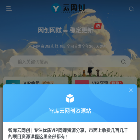
网创网赚 ∞ 稳定更新
网创资源&实战项目 全网首发全年365天更新
输入关键词搜索
VIP会员
VIP交流
抢先
群聊
免费下载全站资源
研究探讨更多创业项目路子。
VIP推广
招募站长
70%分佣
推荐
智库云网创资源站
会员专属推广链接
搭建同款网站，自己当老板
智库云网创 | 专注优质VIP网课资源分享，市面上收费几百几千
网赚网创
APP下载
项目
GO
的项目资源课程这里全部都有！
365天稳定跟新
安卓苹果下载