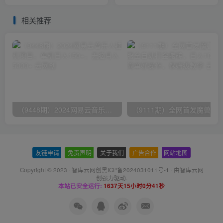
视频平台，日入3位数+已实
性，实时性，直通车完整体
操跑通
系教学
相关推荐
（9448期）2024网易云音乐人挂机项目，单机日入150+，无脑月入5000+
友链申请
-
免责声明
-
关于我们
-
广告合作
-
网站地图
Copyright © 2023 ·
智库云网创黑ICP备2024031011号-1
· 由
智库云网
创
强力驱动.
本站已安全运行:
1637天15小时0分41秒