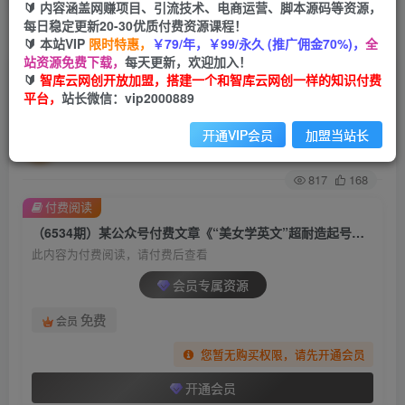
🔰 内容涵盖网赚项目、引流技术、电商运营、脚本源码等资源，
每日稳定更新20-30优质付费资源课程！
首页
创业课程
会员专属
正文
🔰 本站VIP
限时特惠，
￥79/年，￥99/永久 (推广佣金70%)，
全
站资源免费下载，
每天更新，欢迎加入！
（6534期）某公众号付费文章《“美女学英文”超
🔰
智库云网创开放加盟，搭建一个和智库云网创一样的知识付费
平台，
站长微信：vip2000889
耐造起号、涨万粉教程》亲测效果爆炸
开通VIP会员
加盟当站长
智库云网创
关注
私信
2年前发布
817
168
付费阅读
（6534期）某公众号付费文章《“美女学英文”超耐造起号、涨万粉教程》亲测效果爆炸
此内容为付费阅读，请付费后查看
会员专属资源
免费
会员
您暂无购买权限，请先开通会员
开通会员