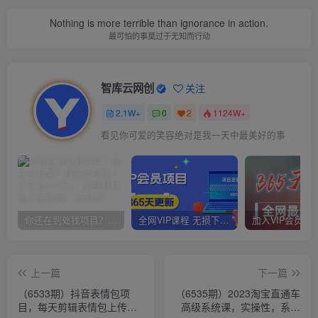
Nothing is more terrible than ignorance in action.
最可怕的事莫过于无知而行动
智库云网创
关注
2.1W+
0
2
1124W+
看见你可爱的笑容绝对是我一天中最美好的事
你还在到处找项目？还在当韭菜？我靠卖项目一个月收入5万+，曾经我也是个失败者。
全网VIP课程 无损下载~
上一篇
下一篇
（6533期）抖音表情包项
（6535期）2023淘宝直通车
目，每天剪辑表情包上传短
高级系统课，实操性，系统