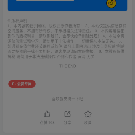
©
版权声明
1、本内容转载于网络，版权归原作者所有！ 2、本站仅提供信息存储
空间服务，不拥有所有权，不承担相关法律责任。 3、本内容若侵犯
到你的版权利益，请联系我们，会尽快给予删除处理！ 4、本站全资
源仅供测试和学习，请勿用于非法操作，一切后果与本站无关。 5、
如遇到充值付费环节课程或软件 请马上删除退出 涉及自身权益/利益
需要投资的一律不要相信，访客发现请向客服举报。 6、本教程仅供
揭秘 请勿用于非法违规操作 否则和作者 官网 无关
THE END
会员专属
喜欢就支持一下吧
点赞
168
分享
收藏