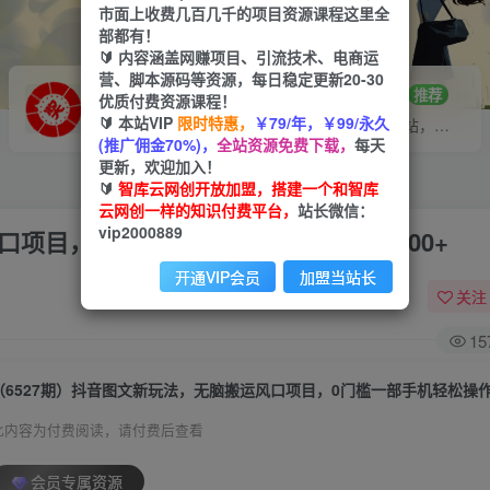
市面上收费几百几千的项目资源课程这里全
部都有！
🔰 内容涵盖网赚项目、引流技术、电商运
营、脚本源码等资源，每日稳定更新20-30
VIP推广
招募站长
70%分佣
推荐
优质付费资源课程！
🔰 本站VIP
限时特惠，
￥79/年，￥99/永久
会员专属推广链接
搭建同款网站，自己当老板
(推广佣金70%)，
全站资源免费下载，
每天
更新，欢迎加入！
🔰
智库云网创开放加盟，搭建一个和智库
云网创一样的知识付费平台，
站长微信：
vip2000889
口项目，0门槛一部手机轻松操作日入500+
开通VIP会员
加盟当站长
关注
15
此内容为付费阅读，请付费后查看
会员专属资源