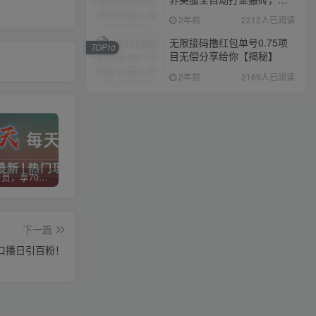
入1000+，简单好操作，保
2年前
2212人已阅读
姆级教学
无限接码撸红包单号0.75项
TOP10
目无偿分享给你【揭秘】
2年前
2169人已阅读
加入VIP会员，享70%的推广提成，免费学习多种网上创业课程，菜鸟秒变大神！
智库云网创【VIP会员专属交流群】
加盟智库云网创，搭建同款项目资源站，实现日入2000+
下一篇
口播日引百粉！