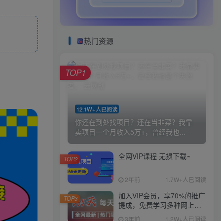
热门资源
TOP1
12.1W+人已阅读
你还在到处找项目？还在当韭菜？我靠
卖项目一个月收入5万+，曾经我也...
全网VIP课程 无损下载~
TOP2
2年前
1.7W+人已阅读
加入VIP会员，享70%的推广
TOP3
提成，免费学习多种网上创
业课程，菜鸟秒变大神！
3年前
1.2W+人已阅读