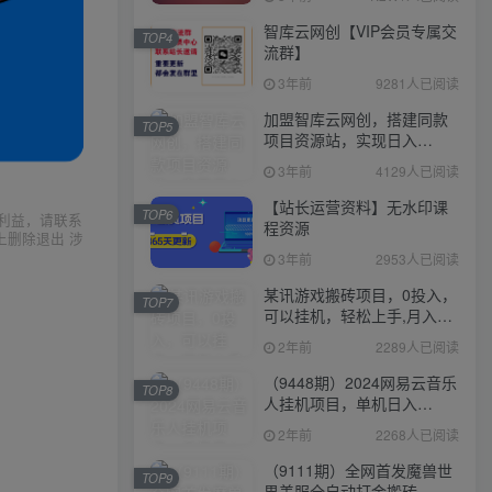
智库云网创【VIP会员专属交
TOP4
流群】
3年前
9281人已阅读
加盟智库云网创，搭建同款
TOP5
项目资源站，实现日入
2000+
3年前
4129人已阅读
【站长运营资料】无水印课
TOP6
利益，请联系
程资源
上删除退出 涉
3年前
2953人已阅读
某讯游戏搬砖项目，0投入，
TOP7
可以挂机，轻松上手,月入
3000+上不封顶
2年前
2289人已阅读
（9448期）2024网易云音乐
TOP8
人挂机项目，单机日入
150+，无脑月入5000+
2年前
2268人已阅读
（9111期）全网首发魔兽世
TOP9
界美服全自动打金搬砖，日