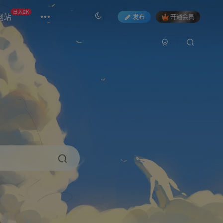
日入2K
网站
发布
开通会员