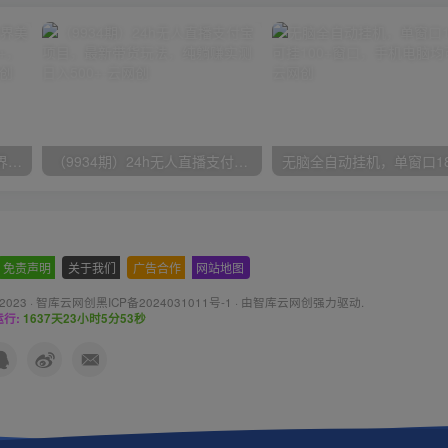
（9111期）全网首发魔兽世界美服全自动打金搬砖，日入1000+，简单好操作，保姆级教学
（9934期）24h无人直播支付宝项目，最新带货玩法，纯躺赚实测日入500+
免责声明
-
关于我们
-
广告合作
-
网站地图
 2023 ·
智库云网创黑ICP备2024031011号-1
· 由
智库云网创
强力驱动.
行:
1637天23小时5分54秒