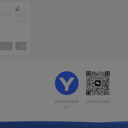
无脑全自动挂机，单窗口18+，可挂100+窗口，手机电脑均可操作
（9571期）快手直播短剧玩法，强开磁力聚星，结合多种变现方式日入600+
智库云网创系统
扫码加站长微信
3.0