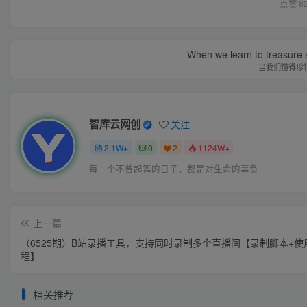
点赞
8
When we learn to treasure s
当我们懂得珍
智库云网创
关注
2.1W+
0
2
1124W+
每一个不曾起舞的日子，都是对生命的辜负
上一篇
（6525期）B站录播工具，支持同时录制多个直播间【录制脚本+使
程】
相关推荐