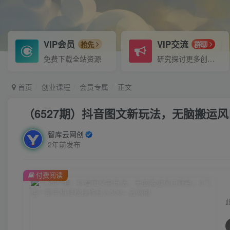
VIP会员
VIP交流
抢先
群聊
免费下载全站资源
研究探讨更多创业项目路子。
首页
创业课程
会员专属
正文
（6527期）抖音图文新玩法，无脑搬运风
智库云网创
2年前发布
付费阅读