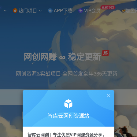
W
免费下载
热门项目
APP下载
VIP会员
加盟
网创网赚 ∞ 稳定更新
网创资源&实战项目 全网首发全年365天更新
智库云网创资源站
引流
抖音
直播
小红书
剪辑
快手
智库云网创 | 专注优质VIP网课资源分享，