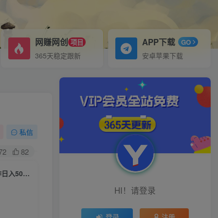
网赚网创
APP下载
项目
GO
365天稳定跟新
安卓苹果下载
私信
72
82
（6527期）抖音图文新玩法，无脑搬运风口项目，0门槛一部手机轻松操作日入500+
HI！请登录
登录
注册