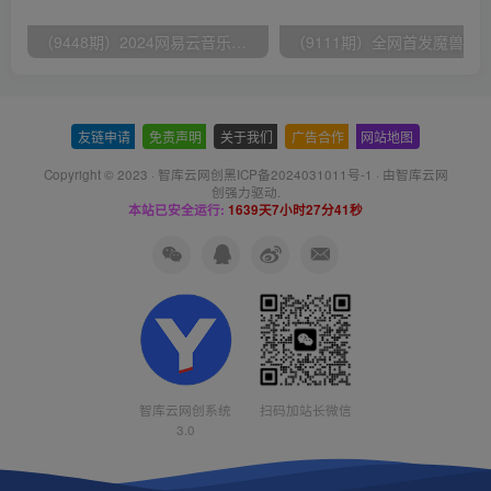
（9448期）2024网易云音乐人挂机项目，单机日入150+，无脑月入5000+
友链申请
-
免责声明
-
关于我们
-
广告合作
-
网站地图
Copyright © 2023 ·
智库云网创黑ICP备2024031011号-1
· 由
智库云网
创
强力驱动.
本站已安全运行:
1639天7小时27分42秒
智库云网创系统
扫码加站长微信
3.0