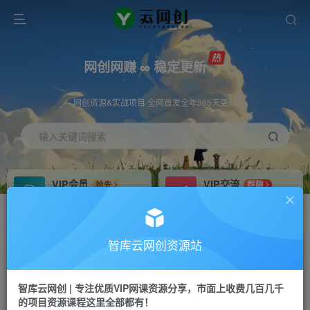
网创网赚 ∞ 稳定更新
网创资源&实战项目 全网首发全年365天更新
输入关键词搜索
VIP会员
VIP交流
抢先
群聊
免费下载全站资源
研究探讨更多创业项目路子。
VIP推广
招募站长
70%分佣
推荐
智库云网创资源站
会员专属推广链接
搭建同款网站，自己当老板
智库云网创 | 专注优质VIP网课资源分享，市面上收费几百几千
网赚网创
APP下载
项目
GO
的项目资源课程这里全部都有！
365天稳定跟新
安卓苹果下载