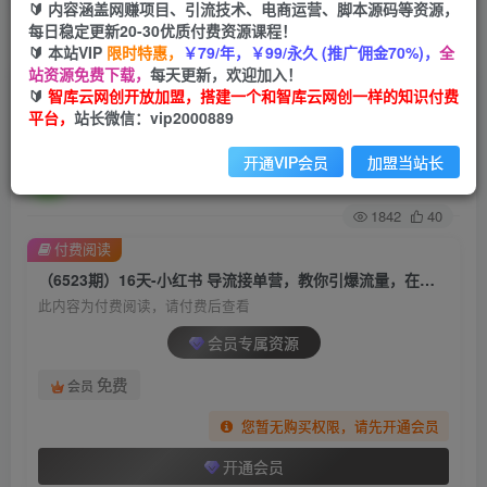
🔰 内容涵盖网赚项目、引流技术、电商运营、脚本源码等资源，
每日稳定更新20-30优质付费资源课程！
首页
创业课程
会员专属
正文
🔰 本站VIP
限时特惠，
￥79/年，￥99/永久 (推广佣金70%)，
全
站资源免费下载，
每天更新，欢迎加入！
（6523期）16天-小红书 导流接单营，教你引爆流
🔰
智库云网创开放加盟，搭建一个和智库云网创一样的知识付费
平台，
站长微信：vip2000889
量，在小红书精准获客+转化成交
开通VIP会员
加盟当站长
智库云网创
关注
私信
2年前发布
1842
40
付费阅读
（6523期）16天-小红书 导流接单营，教你引爆流量，在小红书精准获客+转化成交
此内容为付费阅读，请付费后查看
会员专属资源
免费
会员
您暂无购买权限，请先开通会员
开通会员