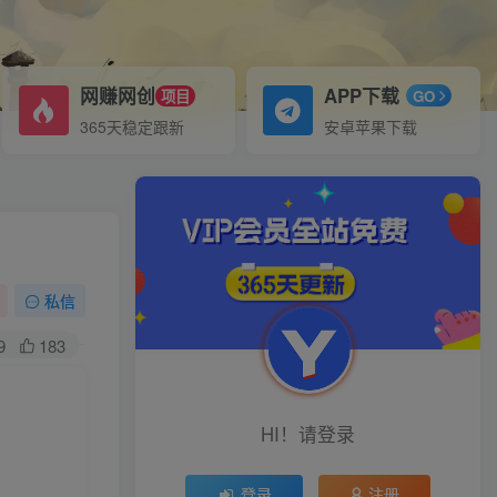
网赚网创
APP下载
项目
GO
365天稳定跟新
安卓苹果下载
私信
9
183
HI！请登录
登录
注册