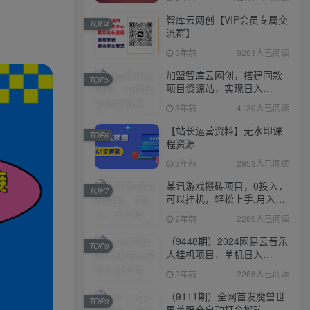
智库云网创【VIP会员专属交
TOP4
流群】
3年前
9281人已阅读
加盟智库云网创，搭建同款
TOP5
项目资源站，实现日入
2000+
3年前
4130人已阅读
【站长运营资料】无水印课
TOP6
程资源
3年前
2953人已阅读
某讯游戏搬砖项目，0投入，
TOP7
可以挂机，轻松上手,月入
3000+上不封顶
2年前
2289人已阅读
（9448期）2024网易云音乐
TOP8
人挂机项目，单机日入
150+，无脑月入5000+
2年前
2268人已阅读
（9111期）全网首发魔兽世
TOP9
界美服全自动打金搬砖，日