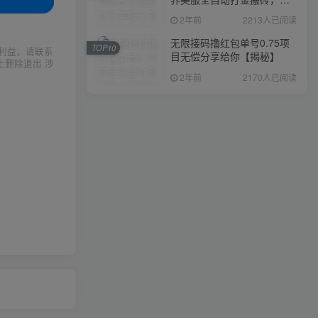
入1000+，简单好操作，保
2年前
2213人已阅读
姆级教学
无限接码撸红包单号0.75项
TOP10
利益，请联系
目无偿分享给你【揭秘】
上删除退出 涉
2年前
2170人已阅读