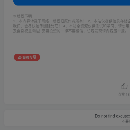
©
版权声明
1、本内容转载于网络，版权归原作者所有！ 2、本站仅提供信息存储
我们，会尽快给予删除处理！ 4、本站全资源仅供测试和学习，请勿用
及自身权益/利益 需要投资的一律不要相信，访客发现请向客服举报。 
会员专属
点赞
18
Do not find excuses
不要