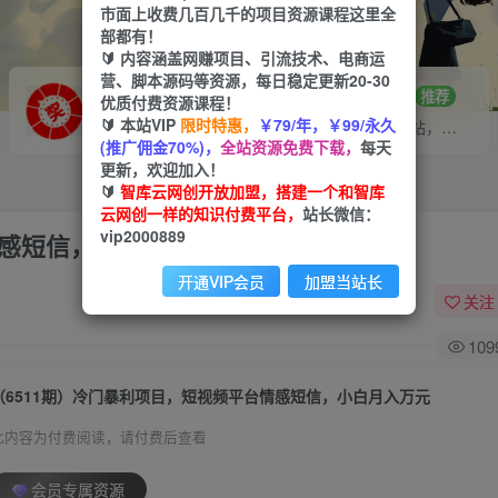
市面上收费几百几千的项目资源课程这里全
部都有！
🔰 内容涵盖网赚项目、引流技术、电商运
营、脚本源码等资源，每日稳定更新20-30
VIP推广
招募站长
70%分佣
推荐
优质付费资源课程！
🔰 本站VIP
限时特惠，
￥79/年，￥99/永久
会员专属推广链接
搭建同款网站，自己当老板
(推广佣金70%)，
全站资源免费下载，
每天
更新，欢迎加入！
🔰
智库云网创开放加盟，搭建一个和智库
云网创一样的知识付费平台，
站长微信：
vip2000889
情感短信，小白月入万元
开通VIP会员
加盟当站长
关注
109
（6511期）冷门暴利项目，短视频平台情感短信，小白月入万元
此内容为付费阅读，请付费后查看
会员专属资源