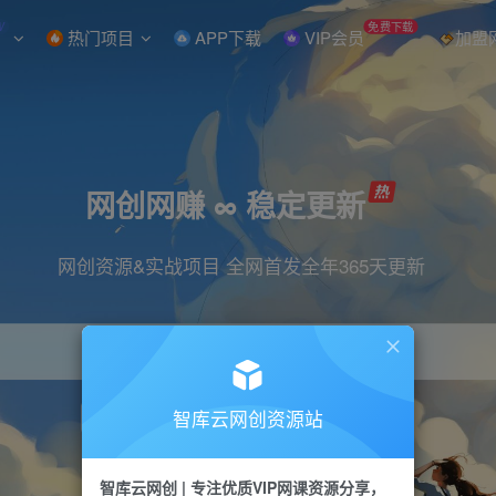
W
免费下载
热门项目
APP下载
VIP会员
加盟
网创网赚 ∞ 稳定更新
网创资源&实战项目 全网首发全年365天更新
智库云网创资源站
引流
抖音
直播
小红书
剪辑
快手
智库云网创 | 专注优质VIP网课资源分享，