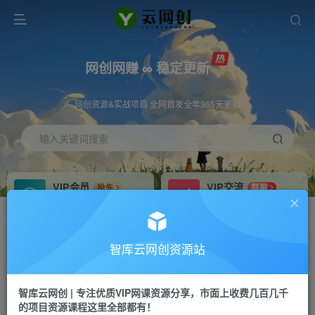
网创网赚 ∞ 稳定更新
网创资源&实战项目 全网首发全年365天更新
输入关键词搜索
VIP会员
VIP交流
抢先
群聊
免费下载全站资源
研究探讨更多创业项目路子。
VIP推广
招募站长
70%分佣
推荐
智库云网创资源站
会员专属推广链接
搭建同款网站，自己当老板
智库云网创 | 专注优质VIP网课资源分享，市面上收费几百几千
网赚网创
APP下载
项目
GO
的项目资源课程这里全部都有！
365天稳定跟新
安卓苹果下载