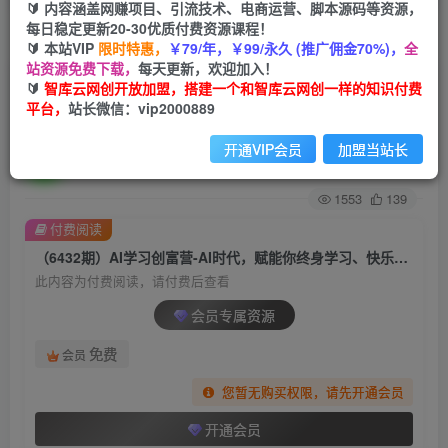
🔰 内容涵盖网赚项目、引流技术、电商运营、脚本源码等资源，
每日稳定更新20-30优质付费资源课程！
首页
创业课程
会员专属
正文
🔰 本站VIP
限时特惠，
￥79/年，￥99/永久 (推广佣金70%)，
全
站资源免费下载，
每天更新，欢迎加入！
（6432期）AI学习创富营-AI时代，赋能你终身学
🔰
智库云网创开放加盟，搭建一个和智库云网创一样的知识付费
平台，
站长微信：vip2000889
习、快乐赚钱、自动创富
开通VIP会员
加盟当站长
智库云网创
关注
私信
2年前发布
1553
139
付费阅读
（6432期）AI学习创富营-AI时代，赋能你终身学习、快乐赚钱、自动创富
此内容为付费阅读，请付费后查看
会员专属资源
免费
会员
您暂无购买权限，请先开通会员
开通会员