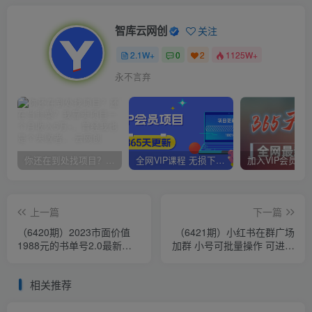
智库云网创
关注
2.1W+
0
2
1125W+
永不言弃
你还在到处找项目？还在当韭菜？我靠卖项目一个月收入5万+，曾经我也是个失败者。
全网VIP课程 无损下载~
上一篇
下一篇
（6420期）2023市面价值
（6421期）小红书在群广场
1988元的书单号2.0最新玩
加群 小号可批量操作 可进行
法，轻松月入过万
引流私域（软件+教程）
相关推荐