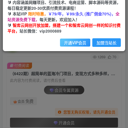
🔰 内容涵盖网赚项目、引流技术、电商运营、脚本源码等资源，
每日稳定更新20-30优质付费资源课程！
首页
创业课程
会员专属
正文
🔰 本站VIP
限时特惠，
￥79/年，￥99/永久 (推广佣金70%)，
全
站资源免费下载，
每天更新，欢迎加入！
（6422期）超简单的蓝海冷门项目，变现方式多
🔰
智库云网创开放加盟，搭建一个和智库云网创一样的知识付费
平台，
站长微信：vip2000889
种多样，小白无门槛操作日入500+很简单
开通VIP会员
加盟当站长
智库云网创
关注
私信
2年前发布
1269
70
付费阅读
（6422期）超简单的蓝海冷门项目，变现方式多种多样，小白无门槛操作日入500+很简单
此内容为付费阅读，请付费后查看
会员专属资源
免费
会员
您暂无购买权限，请先开通会员
开通会员