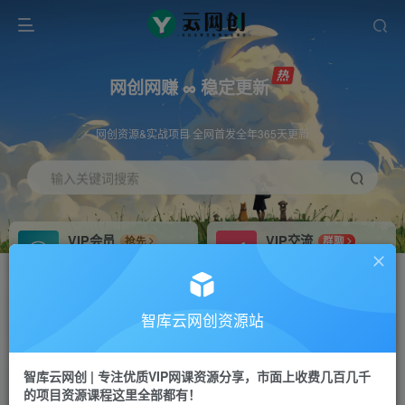
网创网赚 ∞ 稳定更新
网创资源&实战项目 全网首发全年365天更新
输入关键词搜索
VIP会员
VIP交流
抢先
群聊
免费下载全站资源
研究探讨更多创业项目路子。
VIP推广
招募站长
70%分佣
推荐
智库云网创资源站
会员专属推广链接
搭建同款网站，自己当老板
智库云网创 | 专注优质VIP网课资源分享，市面上收费几百几千
网赚网创
APP下载
项目
GO
的项目资源课程这里全部都有！
365天稳定跟新
安卓苹果下载