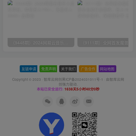
（9448期）2024网易云音乐人挂机项目，单机日入150+，无脑月入5000+
友链申请
-
免责声明
-
关于我们
-
广告合作
-
网站地图
Copyright © 2023 ·
智库云网创黑ICP备2024031011号-1
· 由
智库云网
创
强力驱动.
本站已安全运行:
1638天5小时40分1秒