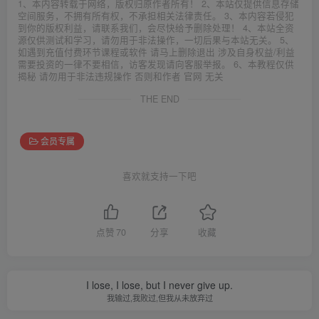
1、本内容转载于网络，版权归原作者所有！ 2、本站仅提供信息存储
空间服务，不拥有所有权，不承担相关法律责任。 3、本内容若侵犯
到你的版权利益，请联系我们，会尽快给予删除处理！ 4、本站全资
源仅供测试和学习，请勿用于非法操作，一切后果与本站无关。 5、
如遇到充值付费环节课程或软件 请马上删除退出 涉及自身权益/利益
需要投资的一律不要相信，访客发现请向客服举报。 6、本教程仅供
揭秘 请勿用于非法违规操作 否则和作者 官网 无关
THE END
会员专属
喜欢就支持一下吧
点赞
70
分享
收藏
I lose, I lose, but I never give up.
我输过,我败过,但我从未放弃过