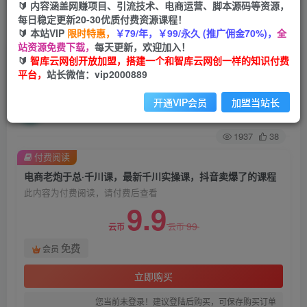
🔰 内容涵盖网赚项目、引流技术、电商运营、脚本源码等资源，
每日稳定更新20-30优质付费资源课程！
首页
创业课程
会员免费
正文
🔰 本站VIP
限时特惠，
￥79/年，￥99/永久 (推广佣金70%)，
全
站资源免费下载，
每天更新，欢迎加入！
电商老炮于总·千川课，最新千川实操课，抖音卖
🔰
智库云网创开放加盟，搭建一个和智库云网创一样的知识付费
平台，
站长微信：vip2000889
爆了的课程
开通VIP会员
加盟当站长
智库云网创
关注
私信
2年前发布
1937
38
付费阅读
电商老炮于总·千川课，最新千川实操课，抖音卖爆了的课程
此内容为付费阅读，请付费后查看
9.9
99
云币
云币
免费
会员
立即购买
您当前未登录！建议登陆后购买，可保存购买订单