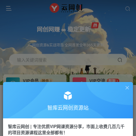
网创网赚 ∞ 稳定更新
网创资源&实战项目 全网首发全年365天更新
输入关键词搜索
VIP会员
VIP交流
抢先
群聊
免费下载全站资源
研究探讨更多创业项目路子。
VIP推广
招募站长
70%分佣
推荐
智库云网创资源站
会员专属推广链接
搭建同款网站，自己当老板
智库云网创 | 专注优质VIP网课资源分享，市面上收费几百几千
网赚网创
APP下载
项目
GO
的项目资源课程这里全部都有！
365天稳定跟新
安卓苹果下载