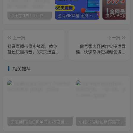
你还在到处找项目？还在当韭菜？我靠卖项目一个月收入5万+，曾经我也是个失败者。
全网VIP课程 无损下载~
上一篇
下一篇
抖音直播带货实战课，教你
做号家内容创作实操运营
轻松玩赚抖音，3天玩爆直播
课，快速掌握短视频领域，
间
洞察短视频新玩法
相关推荐
无限接码撸红包单号0.75项目无偿分享给你【揭秘】
小红