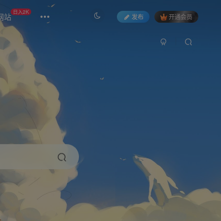
日入2K
网站
发布
开通会员