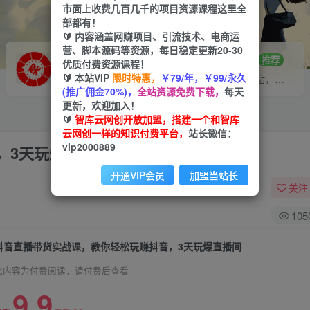
市面上收费几百几千的项目资源课程这里全
部都有！
🔰 内容涵盖网赚项目、引流技术、电商运
营、脚本源码等资源，每日稳定更新20-30
VIP推广
招募站长
70%分佣
推荐
优质付费资源课程！
🔰 本站VIP
限时特惠，
￥79/年，￥99/永久
会员专属推广链接
搭建同款网站，自己当老板
(推广佣金70%)，
全站资源免费下载，
每天
更新，欢迎加入！
🔰
智库云网创开放加盟，搭建一个和智库
云网创一样的知识付费平台，
站长微信：
vip2000889
，3天玩爆直播间
开通VIP会员
加盟当站长
关注
105
抖音直播带货实战课，教你轻松玩赚抖音，3天玩爆直播间
此内容为付费阅读，请付费后查看
9.9