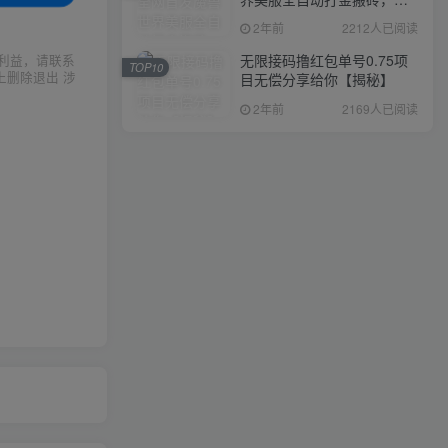
入1000+，简单好操作，保
2年前
2212人已阅读
姆级教学
无限接码撸红包单号0.75项
利益，请联系
TOP10
上删除退出 涉
目无偿分享给你【揭秘】
2年前
2169人已阅读