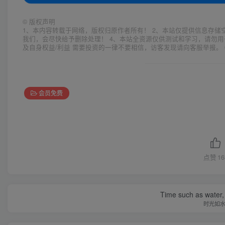
©
版权声明
1、本内容转载于网络，版权归原作者所有！ 2、本站仅提供信息存储
我们，会尽快给予删除处理！ 4、本站全资源仅供测试和学习，请勿用
及自身权益/利益 需要投资的一律不要相信，访客发现请向客服举报。 
会员免费
点赞
16
Time such as water, a
时光如