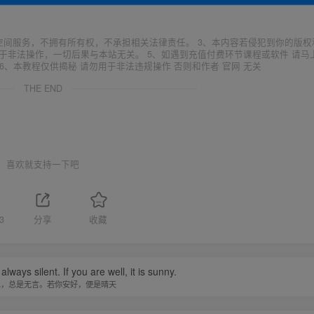
空间服务，不拥有所有权，不承担相关法律责任。 3、本内容若侵犯到你的版权
于非法操作，一切后果与本站无关。 5、如遇到充值付费环节课程或软件 请马
6、本教程仅供揭秘 请勿用于非法违规操作 否则和作者 官网 无关
THE END
喜欢就支持一下吧
3
分享
收藏
lways silent. If you are well, it is sunny.
水，总是无言。若你安好，便是晴天