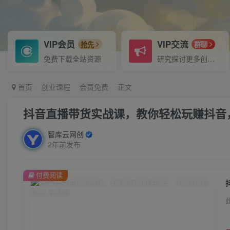
VIP会员
VIP交流
抢先
群聊
免费下载全站资源
研究探讨更多创业项目路子。
首页
创业课程
会员免费
正文
抖音直播带货实战课，教你轻松玩赚抖音
智库云网创
2年前发布
付费阅读