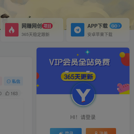
网赚网创
APP下载
项目
GO
365天稳定跟新
安卓苹果下载
私信
0
163
HI！请登录
登录
注册