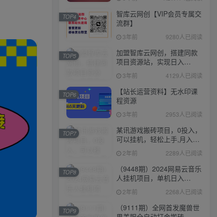
智库云网创【VIP会员专属交
TOP4
流群】
3年前
9280人已阅读
加盟智库云网创，搭建同款
TOP5
项目资源站，实现日入
2000+
3年前
4129人已阅读
【站长运营资料】无水印课
TOP6
程资源
3年前
2953人已阅读
某讯游戏搬砖项目，0投入，
TOP7
可以挂机，轻松上手,月入
3000+上不封顶
2年前
2289人已阅读
（9448期）2024网易云音乐
TOP8
人挂机项目，单机日入
150+，无脑月入5000+
2年前
2268人已阅读
（9111期）全网首发魔兽世
TOP9
界美服全自动打金搬砖，日