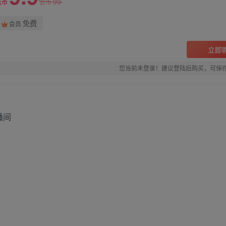
99
云币
云币
免费
会员
立即
您当前未登录！建议登陆后购买，可保