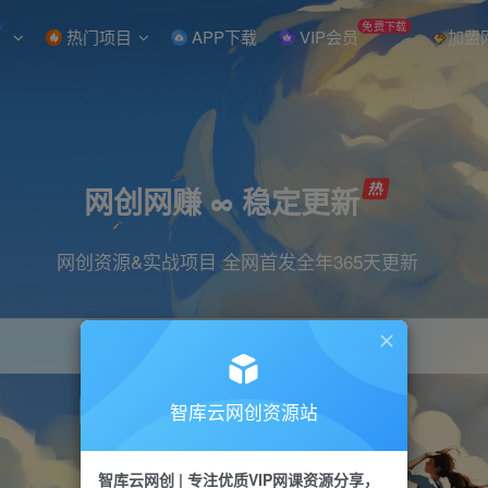
W
免费下载
热门项目
APP下载
VIP会员
加盟
网创网赚 ∞ 稳定更新
网创资源&实战项目 全网首发全年365天更新
智库云网创资源站
引流
抖音
直播
小红书
剪辑
快手
智库云网创 | 专注优质VIP网课资源分享，