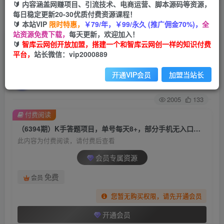
🔰 内容涵盖网赚项目、引流技术、电商运营、脚本源码等资源，
每日稳定更新20-30优质付费资源课程！
首页
创业课程
会员专属
正文
🔰 本站VIP
限时特惠，
￥79/年，￥99/永久 (推广佣金70%)，
全
站资源免费下载，
每天更新，欢迎加入！
（6394期）K手答题项目，单号每天8+，部分手机
🔰
智库云网创开放加盟，搭建一个和智库云网创一样的知识付费
平台，
站长微信：vip2000889
无入口，请确认后再下单【软件+教程】
开通VIP会员
加盟当站长
智库云网创
关注
私信
2年前发布
2005
133
付费阅读
（6394期）K手答题项目，单号每天8+，部分手机无入口，请确认后再下单【软件+教程】
此内容为付费阅读，请付费后查看
会员专属资源
免费
会员
您暂无购买权限，请先开通会员
开通会员