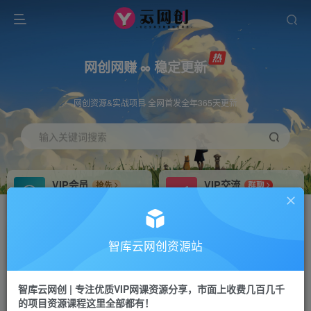
网创网赚 ∞ 稳定更新
网创资源&实战项目 全网首发全年365天更新
输入关键词搜索
VIP会员
VIP交流
抢先
群聊
免费下载全站资源
研究探讨更多创业项目路子。
VIP推广
招募站长
70%分佣
推荐
智库云网创资源站
会员专属推广链接
搭建同款网站，自己当老板
智库云网创 | 专注优质VIP网课资源分享，市面上收费几百几千
网赚网创
APP下载
项目
GO
的项目资源课程这里全部都有！
365天稳定跟新
安卓苹果下载