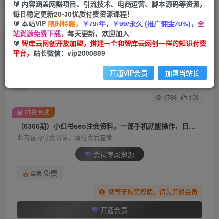
🔰 内容涵盖网赚项目、引流技术、电商运营、脚本源码等资源，
每日稳定更新20-30优质付费资源课程！
首页
创业课程
会员专属
正文
🔰 本站VIP
限时特惠，
￥79/年，￥99/永久 (推广佣金70%)，
全
站资源免费下载，
每天更新，欢迎加入！
（6366期）小红书seo注会资料，一部手机就能操
🔰
智库云网创开放加盟，搭建一个和智库云网创一样的知识付费
平台，
站长微信：vip2000889
作，日入500+（教程+资料）
开通VIP会员
加盟当站长
智库云网创
关注
私信
2年前发布
1788
103
付费阅读
（6366期）小红书seo注会资料，一部手机就能操作，日入500+（教程+资料）
此内容为付费阅读，请付费后查看
会员专属资源
免费
会员
您暂无购买权限，请先开通会员
开通会员