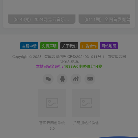
（9448期）2024网易云音乐人挂机项目，单机日入150+，无脑月入5000+
友链申请
-
免责声明
-
关于我们
-
广告合作
-
网站地图
Copyright © 2023 ·
智库云网创黑ICP备2024031011号-1
· 由
智库云网
创
强力驱动.
本站已安全运行:
1638天0小时48分14秒
智库云网创系统
扫码加站长微信
3.0