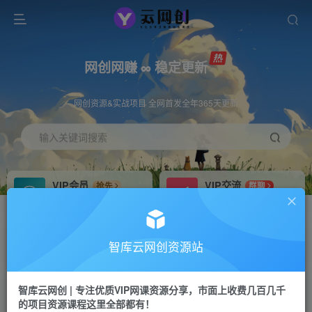
网创网赚 ∞ 稳定更新
网创资源&实战项目 全网首发全年365天更新
输入关键词搜索
VIP会员
VIP交流
抢先
群聊
免费下载全站资源
研究探讨更多创业项目路子。
VIP推广
招募站长
70%分佣
推荐
智库云网创资源站
会员专属推广链接
搭建同款网站，自己当老板
智库云网创 | 专注优质VIP网课资源分享，市面上收费几百几千
网赚网创
APP下载
项目
GO
的项目资源课程这里全部都有！
365天稳定跟新
安卓苹果下载