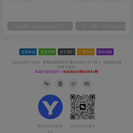
（9448期）2024网易云音乐人挂机项目，单机日入150+，无脑月入5000+
友链申请
-
免责声明
-
关于我们
-
广告合作
-
网站地图
Copyright © 2023 ·
智库云网创黑ICP备2024031011号-1
· 由
智库云网
创
强力驱动.
本站已安全运行:
1640天4小时54分42秒
智库云网创系统
扫码加站长微信
3.0