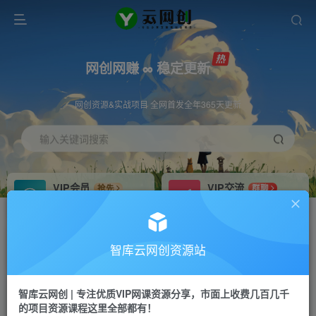
网创网赚 ∞ 稳定更新
网创资源&实战项目 全网首发全年365天更新
输入关键词搜索
VIP会员
VIP交流
抢先
群聊
免费下载全站资源
研究探讨更多创业项目路子。
VIP推广
招募站长
70%分佣
推荐
智库云网创资源站
会员专属推广链接
搭建同款网站，自己当老板
智库云网创 | 专注优质VIP网课资源分享，市面上收费几百几千
网赚网创
APP下载
项目
GO
的项目资源课程这里全部都有！
365天稳定跟新
安卓苹果下载