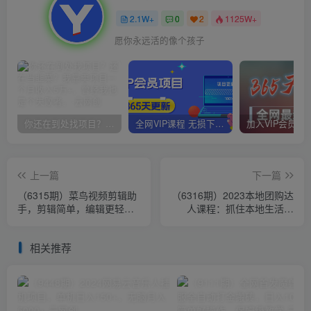
2.1W+
0
2
1125W+
愿你永远活的像个孩子
你还在到处找项目？还在当韭菜？我靠卖项目一个月收入5万+，曾经我也是个失败者。
全网VIP课程 无损下载~
上一篇
下一篇
（6315期）菜鸟视频剪辑助
（6316期）2023本地团购达
手，剪辑简单，编辑更轻松
人课程：抓住本地生活风
【软件+操作教程】
口，实现变现 具体步骤（22
节课）
相关推荐