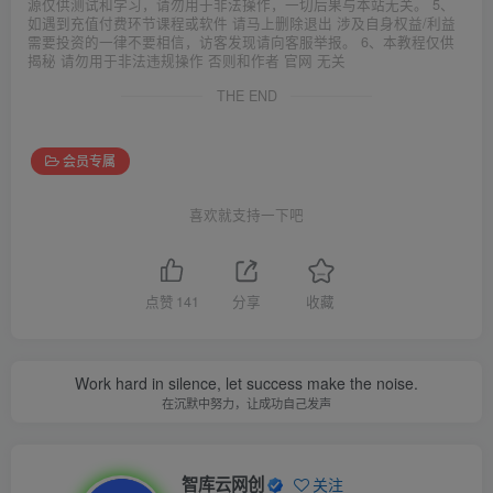
源仅供测试和学习，请勿用于非法操作，一切后果与本站无关。 5、
如遇到充值付费环节课程或软件 请马上删除退出 涉及自身权益/利益
需要投资的一律不要相信，访客发现请向客服举报。 6、本教程仅供
揭秘 请勿用于非法违规操作 否则和作者 官网 无关
THE END
会员专属
喜欢就支持一下吧
点赞
141
分享
收藏
Work hard in silence, let success make the noise.
在沉默中努力，让成功自己发声
智库云网创
关注