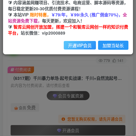
🔰 内容涵盖网赚项目、引流技术、电商运营、脚本源码等资源，
每日稳定更新20-30优质付费资源课程！
首页
创业课程
会员专属
正文
🔰 本站VIP
限时特惠，
￥79/年，￥99/永久 (推广佣金70%)，
全
站资源免费下载，
每天更新，欢迎加入！
（6317期）千川暴力单场·起号实战课：千川+自然
🔰
智库云网创开放加盟，搭建一个和智库云网创一样的知识付费
平台，
站长微信：vip2000889
流起号实战， 解密核心算法6件套
开通VIP会员
加盟当站长
智库云网创
关注
私信
2年前发布
779
141
付费阅读
（6317期）千川暴力单场·起号实战课：千川+自然流起号实战， 解密核心算法6件套
此内容为付费阅读，请付费后查看
会员专属资源
免费
会员
您暂无购买权限，请先开通会员
开通会员