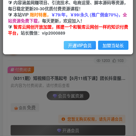
🔰 内容涵盖网赚项目、引流技术、电商运营、脚本源码等资源，
每日稳定更新20-30优质付费资源课程！
首页
创业课程
会员专属
正文
🔰 本站VIP
限时特惠，
￥79/年，￥99/永久 (推广佣金70%)，
全
站资源免费下载，
每天更新，欢迎加入！
（6311期）短视频日不落起号【6月11线下课】团
🔰
智库云网创开放加盟，搭建一个和智库云网创一样的知识付费
平台，
站长微信：vip2000889
长抖音服饰类目前10 5小时线下干货课
开通VIP会员
加盟当站长
智库云网创
关注
私信
2年前发布
1203
103
付费阅读
（6311期）短视频日不落起号【6月11线下课】团长抖音服饰类目前10 5小时线下干货课
此内容为付费阅读，请付费后查看
会员专属资源
免费
会员
您暂无购买权限，请先开通会员
开通会员