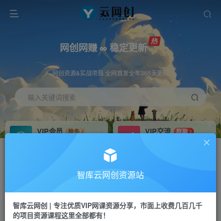
网创网赚 ∞ 稳定更新
网创资源&实战项目 全网首发全年365天更新
输入关键词搜索
VIP会员
VIP交流
抢先
群聊
免费下载全站资源
研究探讨更多创业项目路子。
VIP推广
招募站长
70%分佣
推荐
智库云网创资源站
会员专属推广链接
搭建同款网站，自己当老板
智库云网创 | 专注优质VIP网课资源分享，市面上收费几百几千
网赚网创
APP下载
项目
GO
的项目资源课程这里全部都有！
365天稳定跟新
安卓苹果下载