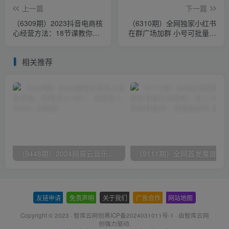
上一篇
下一篇
（6309期）2023抖音电商核
（6310期）全网独家小红书
心经营方法：18节课教你玩
在群广场加群 小号可批量操
转直播带货，巨量学精品课
作 可进行引流私域（软件
+教程）
相关推荐
（9448期）2024网易云音乐人挂机项目，单机日入150+，无脑月入5000+
友链申请
-
免责声明
-
关于我们
-
广告合作
-
网站地图
Copyright © 2023 ·
智库云网创黑ICP备2024031011号-1
· 由
智库云网
创
强力驱动.