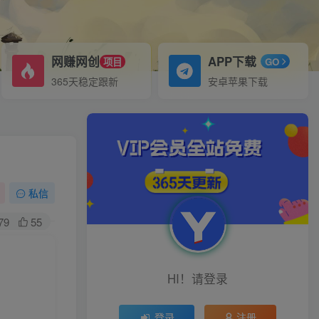
网赚网创
APP下载
项目
GO
365天稳定跟新
安卓苹果下载
私信
79
55
HI！请登录
登录
注册