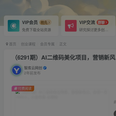
VIP会员
VIP交流
抢先
群聊
免费下载全站资源
研究探讨更多创业项目路子。
首页
创业课程
会员专属
正文
（6291期）AI二维码美化项目，营销新
智库云网创
2年前发布
付费阅读