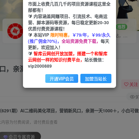
市面上收费几百几千的项目资源课程这里全
部都有！
🔰 内容涵盖网赚项目、引流技术、电商运
营、脚本源码等资源，每日稳定更新20-30
VIP推广
招募站长
70%分佣
推荐
优质付费资源课程！
🔰 本站VIP
限时特惠，
￥79/年，￥99/永久
会员专属推广链接
搭建同款网站，自己当老板
(推广佣金70%)，
全站资源免费下载，
每天
更新，欢迎加入！
🔰
智库云网创开放加盟，搭建一个和智库
云网创一样的知识付费平台，
站长微信：
vip2000889
风口，亲测一天1000＋，小白可做
开通VIP会员
加盟当站长
关注
9
（6291期）AI二维码美化项目，营销新风口，亲测一天1000＋，小白可做
此内容为付费阅读，请付费后查看
会员专属资源