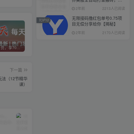
入1000+，简单好操作，保
2年前
2213人已阅读
姆级教学
无限接码撸红包单号0.75项
TOP10
目无偿分享给你【揭秘】
2年前
2170人已阅读
加入VIP会员，享70%的推广提成，免费学习多种网上创业课程，菜鸟秒变大神！
智库云网创【VIP会员专属交流群】
加盟智库云网创，搭建同款项目资源站，实现日入2000+
下一篇
玩法（12节精华
课）