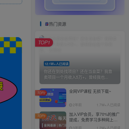
热门资源
TOP1
12.1W+人已阅读
你还在到处找项目？还在当韭菜？我靠
卖项目一个月收入5万+，曾经我也...
全网VIP课程 无损下载~
TOP2
2年前
1.7W+人已阅读
加入VIP会员，享70%的推广
TOP3
提成，免费学习多种网上创
业课程，菜鸟秒变大神！
3年前
1.2W+人已阅读