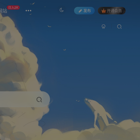
日入2K
网站
发布
开通会员