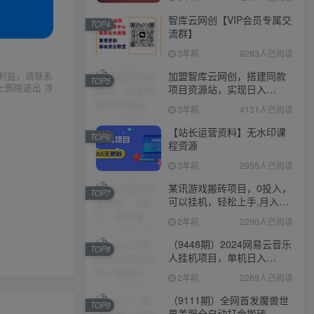
智库云网创【VIP会员专属交
TOP4
流群】
3年前
9283人已阅读
加盟智库云网创，搭建同款
利益，请联系
TOP5
上删除退出 涉
项目资源站，实现日入
2000+
3年前
4131人已阅读
【站长运营资料】无水印课
TOP6
程资源
3年前
2955人已阅读
某讯游戏搬砖项目，0投入，
TOP7
可以挂机，轻松上手,月入
3000+上不封顶
2年前
2290人已阅读
（9448期）2024网易云音乐
TOP8
人挂机项目，单机日入
150+，无脑月入5000+
2年前
2269人已阅读
（9111期）全网首发魔兽世
TOP9
界美服全自动打金搬砖，日