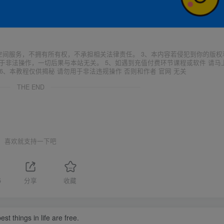
空间服务，不拥有所有权，不承担相关法律责任。 3、本内容若侵犯到你的版权
于非法操作，一切后果与本站无关。 5、如遇到充值付费环节课程或软件 请马
6、本教程仅供揭秘 请勿用于非法违规操作 否则和作者 官网 无关
THE END
喜欢就支持一下吧
5
分享
收藏
st things in life are free.