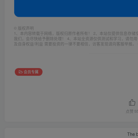
©
版权声明
1、本内容转载于网络，版权归原作者所有！ 2、本站仅提供信息存储
我们，会尽快给予删除处理！ 4、本站全资源仅供测试和学习，请勿用
及自身权益/利益 需要投资的一律不要相信，访客发现请向客服举报。 
会员专属
点赞
5
The be