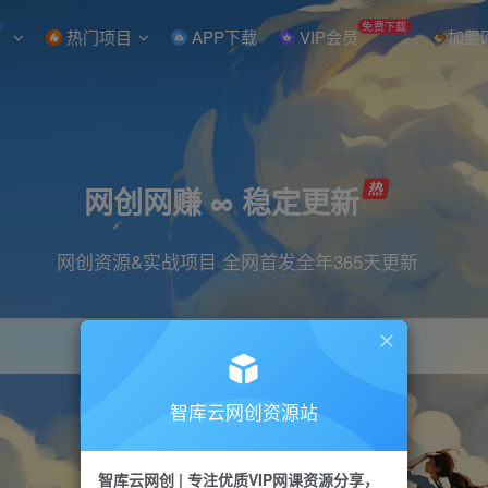
W
免费下载
热门项目
APP下载
VIP会员
加盟
网创网赚 ∞ 稳定更新
网创资源&实战项目 全网首发全年365天更新
智库云网创资源站
引流
抖音
直播
小红书
剪辑
快手
智库云网创 | 专注优质VIP网课资源分享，