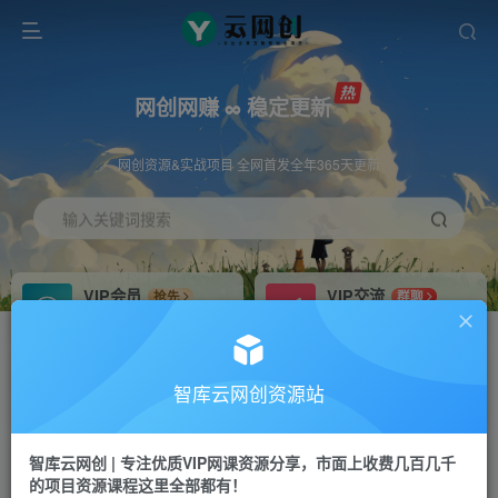
网创网赚 ∞ 稳定更新
网创资源&实战项目 全网首发全年365天更新
输入关键词搜索
VIP会员
VIP交流
抢先
群聊
免费下载全站资源
研究探讨更多创业项目路子。
VIP推广
招募站长
70%分佣
推荐
智库云网创资源站
会员专属推广链接
搭建同款网站，自己当老板
智库云网创 | 专注优质VIP网课资源分享，市面上收费几百几千
网赚网创
APP下载
项目
GO
的项目资源课程这里全部都有！
365天稳定跟新
安卓苹果下载