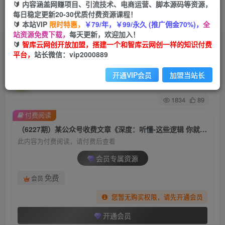
🔰 内容涵盖网赚项目、引流技术、电商运营、脚本源码等资源，
每日稳定更新20-30优质付费资源课程！
首页
创业课程
会员专属
正文
🔰 本站VIP
限时特惠，
￥79/年，￥99/永久 (推广佣金70%)，
全
站资源免费下载，
每天更新，欢迎加入！
（6227期）某公众号收费文章《深度：听懂-这些
🔰
智库云网创开放加盟，搭建一个和智库云网创一样的知识付费
平台，
站长微信：vip2000889
逻辑 你就知道富人 凭什么一直赢了》
开通VIP会员
加盟当站长
智库云网创
关注
私信
2年前发布
1834
89
付费阅读
（6227期）某公众号收费文章《深度：听懂-这些逻辑 你就知道富人 凭什么一直赢了》
此内容为付费阅读，请付费后查看
会员专属资源
免费
会员
您暂无购买权限，请先开通会员
开通会员