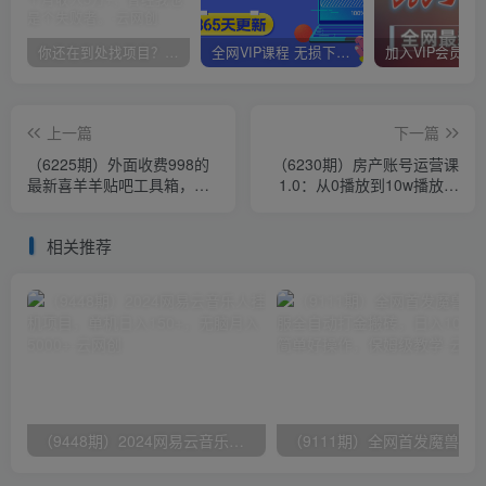
你还在到处找项目？还在当韭菜？我靠卖项目一个月收入5万+，曾经我也是个失败者。
全网VIP课程 无损下载~
上一篇
下一篇
（6225期）外面收费998的
（6230期）房产账号运营课
最新喜羊羊贴吧工具箱，号
1.0：从0播放到10w播放，
称日发十万条【软件+详细教
教你做垂直账号，陪你做房
程】
产成交
相关推荐
（9448期）2024网易云音乐人挂机项目，单机日入150+，无脑月入5000+