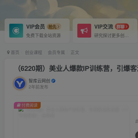
VIP会员
VIP交流
抢先
群聊
免费下载全站资源
研究探讨更多创业项目路子。
首页
创业课程
会员专属
正文
（6220期）美业人爆款IP训练营，引爆
智库云网创
2年前发布
付费阅读