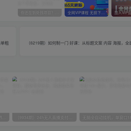
你还在到处找项目？还在当韭菜？我靠卖项目一个月收入5万+，曾经我也是个失败者。
全网VIP课程 无损下载~
简单粗
（6219期）如何制一门·好课：从标题文案 内容 海报，
（9111期）全网首发魔兽世界美服全自动打金搬砖，日入1000+，简单好操作，保姆级教学
（9934期）24h无人直播支付宝项目，最新带货玩法，纯躺赚实测日入500+