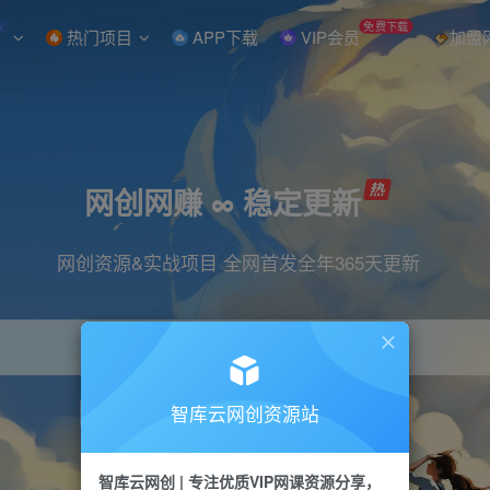
W
免费下载
热门项目
APP下载
VIP会员
加盟
网创网赚 ∞ 稳定更新
网创资源&实战项目 全网首发全年365天更新
智库云网创资源站
引流
抖音
直播
小红书
剪辑
快手
智库云网创 | 专注优质VIP网课资源分享，