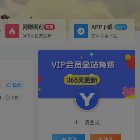
网赚网创
APP下载
项目
GO
365天稳定跟新
安卓苹果下载
私信
1
108
HI！请登录
登录
注册