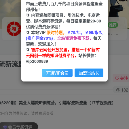
市面上收费几百几千的项目资源课程这里全
部都有！
🔰 内容涵盖网赚项目、引流技术、电商运
营、脚本源码等资源，每日稳定更新20-30
VIP推广
招募站长
70%分佣
推荐
优质付费资源课程！
🔰 本站VIP
限时特惠，
￥79/年，￥99/永久
会员专属推广链接
搭建同款网站，自己当老板
(推广佣金70%)，
全站资源免费下载，
每天
更新，欢迎加入！
🔰
智库云网创开放加盟，搭建一个和智库
云网创一样的知识付费平台，
站长微信：
vip2000889
客流新流量（17节视频课）
开通VIP会员
加盟当站长
关注
182
（6220期）美业人爆款IP训练营，引爆客流新流量（17节视频课）
此内容为付费阅读，请付费后查看
会员专属资源