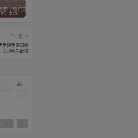
加入VIP会员，享70%的推广提成，免费学习多种网上创业课程，菜鸟秒变大神！
智库云网创【VIP会员专属交流群】
加盟智库云网创，搭建同款项目资源站，实现日入2000+
下一篇
全面手把手保姆级
实战教你做课
无脑全自动挂机，单窗口18+，可挂100+窗口，手机电脑均可操作
（9571期）快手直播短剧玩法，强开磁力聚星，结合多种变现方式日入600+