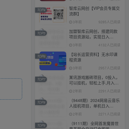
智库云网创【VIP会员专属交
TOP4
流群】
3年前
9285人已阅读
加盟智库云网创，搭建同款
TOP5
项目资源站，实现日入
2000+
3年前
4132人已阅读
【站长运营资料】无水印课
TOP6
程资源
3年前
2957人已阅读
某讯游戏搬砖项目，0投入，
TOP7
可以挂机，轻松上手,月入
3000+上不封顶
2年前
2291人已阅读
（9448期）2024网易云音乐
TOP8
人挂机项目，单机日入
150+，无脑月入5000+
2年前
2271人已阅读
（9111期）全网首发魔兽世
TOP9
界美服全自动打金搬砖，日