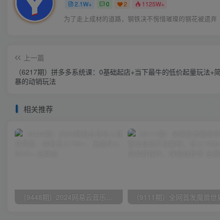
2.1W+
0
2
1125W+
为了走上成材的道路，钢铁决不惋惜璀璨的钢花被遗弃
上一篇
（6217期）拼多多系统课：0基础起店+当下最牛的低价起量玩法+
暴的动销玩法
相关推荐
（9448期）2024网易云音乐人挂机项目，单机日入150+，无脑月入5000+