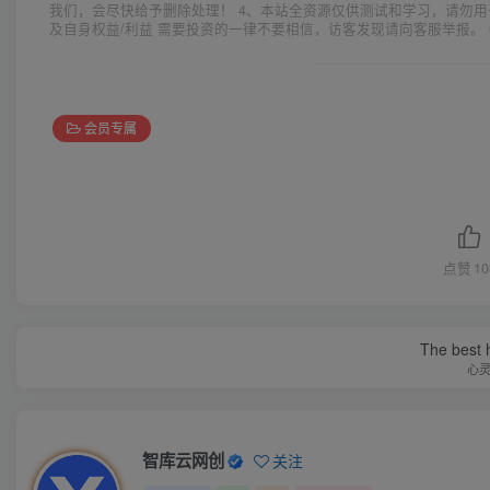
我们，会尽快给予删除处理！ 4、本站全资源仅供测试和学习，请勿用
及自身权益/利益 需要投资的一律不要相信，访客发现请向客服举报。 
会员专属
点赞
10
The best h
心
智库云网创
关注