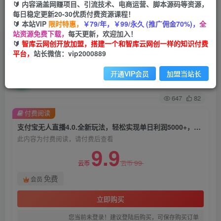
🔰 内容涵盖网赚项目、引流技术、电商运营、脚本源码等资源，
每日稳定更新20-30优质付费资源课程！
首页
创业课程
会员免费
正文
🔰 本站VIP
限时特惠，
￥79/年，￥99/永久 (推广佣金70%)，
全
站资源免费下载，
每天更新，欢迎加入！
支付宝无人直播4.0.全新玩法，轻松实现单日利润
🔰
智库云网创开放加盟，搭建一个和智库云网创一样的知识付费
平台，
站长微信：vip2000889
5000+，可矩阵操作
开通VIP会员
加盟当站长
智库云网创
关注
私信
2年前发布
647
82
付费阅读
支付宝无人直播4.0.全新玩法，轻松实现单日利润5000+，可矩阵操作
此内容为付费阅读，请付费后查看
9.9
99
云币
云币
免费
会员
立即购买
您当前未登录！建议登陆后购买，可保存购买订单