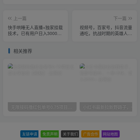
上一篇
下一篇
快手哄睡无人直播+独家挂载
视频号，百家号，抖音流量
技术，已有用户日入3000+
通吃，抗战时期的英雄人物
【赚钱流程+直播素材】
传记介绍，每天轻松两三张
相关推荐
无限接码撸红包单号0.75项目无偿分享给你【揭秘】
小红
友链申请
-
免责声明
-
关于我们
-
广告合作
-
网站地图