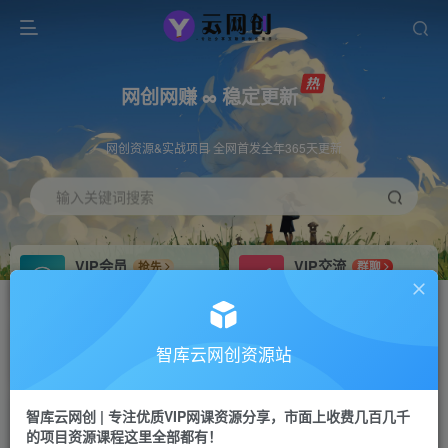
网创网赚 ∞ 稳定更新
网创资源&实战项目 全网首发全年365天更新
输入关键词搜索
VIP会员
VIP交流
抢先
群聊
免费下载全站资源
研究探讨更多创业项目路子。
VIP推广
招募站长
70%分佣
推荐
智库云网创资源站
会员专属推广链接
搭建同款网站，自己当老板
智库云网创 | 专注优质VIP网课资源分享，市面上收费几百几千
网赚网创
APP下载
项目
GO
的项目资源课程这里全部都有！
365天稳定跟新
安卓苹果下载