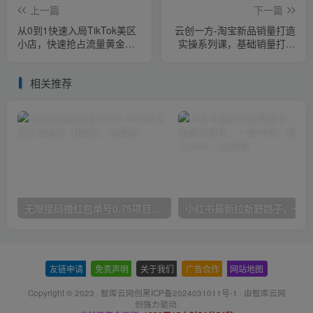
上一篇
下一篇
从0到1快速入局TikTok美区
云创一方-淘宝新品销量打造
小店，快速抢占流量黄金
实操系列课，基础销量打造
期，开启日出千单之旅
(4课程)+补单渠道分析(4课
程)
相关推荐
无限接码撸红包单号0.75项目无偿分享给你【揭秘】
小红
友链申请
-
免责声明
-
关于我们
-
广告合作
-
网站地图
Copyright © 2023 ·
智库云网创黑ICP备2024031011号-1
· 由
智库云网
创
强力驱动.