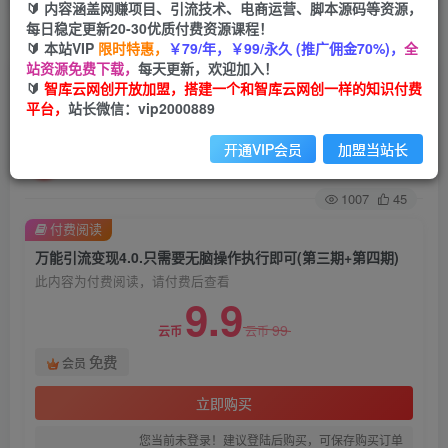
🔰 内容涵盖网赚项目、引流技术、电商运营、脚本源码等资源，
每日稳定更新20-30优质付费资源课程！
首页
创业课程
会员免费
正文
🔰 本站VIP
限时特惠，
￥79/年，￥99/永久 (推广佣金70%)，
全
站资源免费下载，
每天更新，欢迎加入！
万能引流变现4.0.只需要无脑操作执行即可(第三期
🔰
智库云网创开放加盟，搭建一个和智库云网创一样的知识付费
平台，
站长微信：vip2000889
+第四期)
开通VIP会员
加盟当站长
智库云网创
关注
私信
2年前发布
1007
45
付费阅读
万能引流变现4.0.只需要无脑操作执行即可(第三期+第四期)
此内容为付费阅读，请付费后查看
9.9
99
云币
云币
免费
会员
立即购买
您当前未登录！建议登陆后购买，可保存购买订单