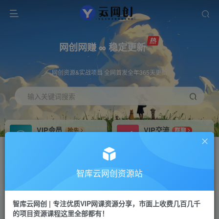
网创网赚 ∞ 稳定更新
网创资源&实战项目 全网首发全年365天更新
输入关键词搜索
VIP会员
VIP交流
抢先
群聊
免费下载全站资源
研究探讨更多创业项目路子。
VIP推广
招募站长
70%分佣
推荐
智库云网创资源站
会员专属推广链接
搭建同款网站，自己当老板
智库云网创 | 专注优质VIP网课资源分享，市面上收费几百几千
网赚网创
APP下载
项目
GO
的项目资源课程这里全部都有！
365天稳定跟新
安卓苹果下载