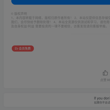
©
版权声明
1、本内容转载于网络，版权归原作者所有！ 2、本站仅提供信息存储
我们，会尽快给予删除处理！ 4、本站全资源仅供测试和学习，请勿用
及自身权益/利益 需要投资的一律不要相信，访客发现请向客服举报。 
会员免费
点赞
8
If you don’
如果你不去