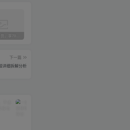
加入VIP会员，享70%的推广提成，免费学习多种网上创业课程，菜鸟秒变大神！
智库云网创【VIP会员专属交流群】
加盟智库云网创，搭建同款项目资源站，实现日入2000+
下一篇
超详细拆解分析