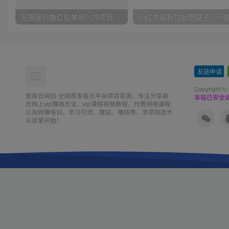
无限接码撸红包单号0.75项目无偿分享给你【揭秘】
友链申请
-
Copyright ©
智库云网创-全网首发各大平台项目资源、专注分享新
本站已安全运
出网上vip赚钱方法、vip课程视频教程、付费网络课程
以及网赚培训，学习引流、建站、赚钱等，学项目技术
从这里开始！