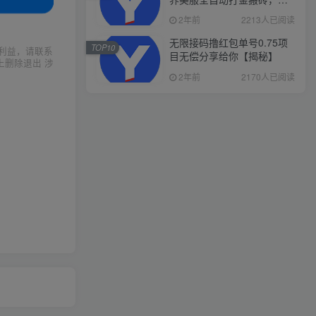
入1000+，简单好操作，保
2年前
2213人已阅读
姆级教学
无限接码撸红包单号0.75项
TOP10
利益，请联系
目无偿分享给你【揭秘】
上删除退出 涉
2年前
2170人已阅读