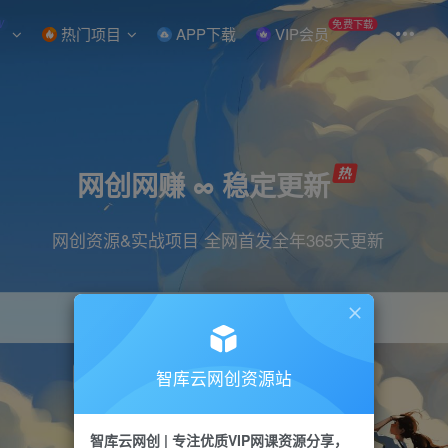
W
免费下载
热门项目
APP下载
VIP会员
网创网赚 ∞ 稳定更新
网创资源&实战项目 全网首发全年365天更新
智库云网创资源站
引流
抖音
直播
小红书
剪辑
快手
智库云网创 | 专注优质VIP网课资源分享，