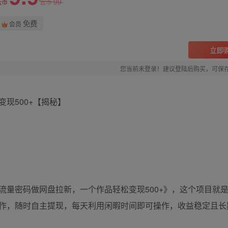
99
云币
云币
免费
会员
立即
您当前未登录！建议登陆后购买，可保
现500+【揭秘】
流量密码做网盘拉新，一个作品轻松变现500+》，这个项目就
作，随时自主提现，每天利用闲暇时间即可操作，收益稳定且长