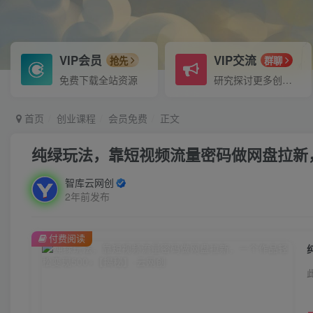
VIP会员
VIP交流
抢先
群聊
免费下载全站资源
研究探讨更多创业项目路子。
首页
创业课程
会员免费
正文
纯绿玩法，靠短视频流量密码做网盘拉新，
智库云网创
2年前发布
付费阅读