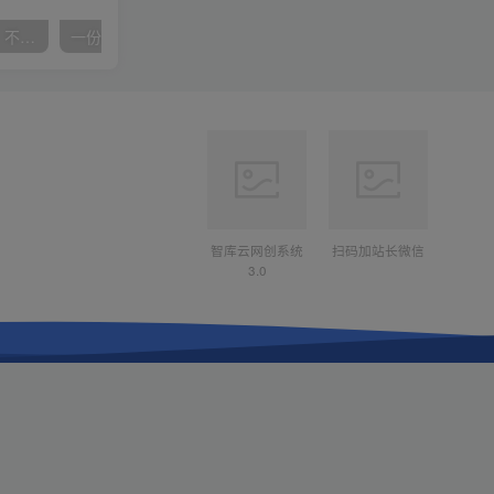
抖音24小时无人直播音乐，不违规，不封号纯撸音浪，小白实操当天日入1000+
一份资料多种变现方式，小白也能轻松上手，日入800不是问题
智库云网创系统
扫码加站长微信
3.0