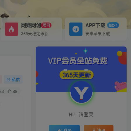
网赚网创
APP下载
项目
GO
365天稳定跟新
安卓苹果下载
私信
83
88
】
HI！请登录
登录
注册