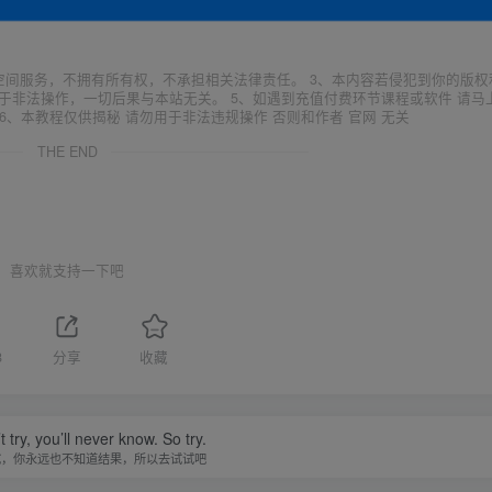
空间服务，不拥有所有权，不承担相关法律责任。 3、本内容若侵犯到你的版权
于非法操作，一切后果与本站无关。 5、如遇到充值付费环节课程或软件 请马
6、本教程仅供揭秘 请勿用于非法违规操作 否则和作者 官网 无关
THE END
喜欢就支持一下吧
8
分享
收藏
t try, you’ll never know. So try.
试，你永远也不知道结果，所以去试试吧