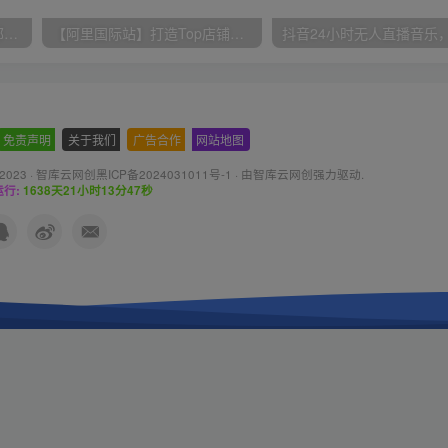
小红书最新拉新野路子，一部手机即可操作，一单15块，做得好日入2000+
【阿里国际站】打造Top店铺&获得优质询盘客户，​95%的国际站讲师不会说的运营技巧
免责声明
-
关于我们
-
广告合作
-
网站地图
 2023 ·
智库云网创黑ICP备2024031011号-1
· 由
智库云网创
强力驱动.
行:
1638天21小时13分49秒