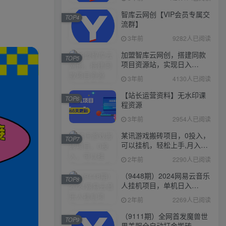
智库云网创【VIP会员专属交
TOP4
流群】
3年前
9282人已阅读
加盟智库云网创，搭建同款
TOP5
项目资源站，实现日入
2000+
3年前
4130人已阅读
【站长运营资料】无水印课
TOP6
程资源
3年前
2954人已阅读
某讯游戏搬砖项目，0投入，
TOP7
可以挂机，轻松上手,月入
3000+上不封顶
2年前
2290人已阅读
（9448期）2024网易云音乐
TOP8
人挂机项目，单机日入
150+，无脑月入5000+
2年前
2269人已阅读
（9111期）全网首发魔兽世
TOP9
界美服全自动打金搬砖，日