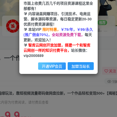
市面上收费几百几千的项目资源课程这里全
部都有！
🔰 内容涵盖网赚项目、引流技术、电商运
营、脚本源码等资源，每日稳定更新20-30
VIP推广
招募站长
70%分佣
推荐
优质付费资源课程！
🔰 本站VIP
限时特惠，
￥79/年，￥99/永久
会员专属推广链接
搭建同款网站，自己当老板
(推广佣金70%)，
全站资源免费下载，
每天
更新，欢迎加入！
🔰
智库云网创开放加盟，搭建一个和智库
云网创一样的知识付费平台，
站长微信：
vip2000889
一个作品轻松变现500+【揭秘】
开通VIP会员
加盟当站长
关注
19
纯绿玩法，靠短视频流量密码做网盘拉新，一个作品轻松变现500+【揭秘
此内容为付费阅读，请付费后查看
9.9