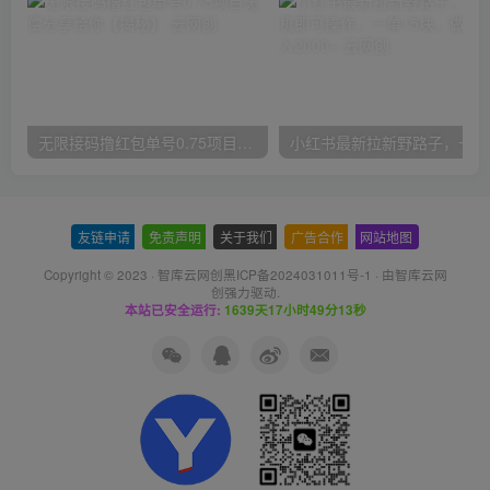
无限接码撸红包单号0.75项目无偿分享给你【揭秘】
小红
友链申请
-
免责声明
-
关于我们
-
广告合作
-
网站地图
Copyright © 2023 ·
智库云网创黑ICP备2024031011号-1
· 由
智库云网
创
强力驱动.
本站已安全运行:
1639天17小时49分14秒