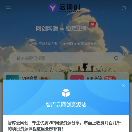
网创网赚 ∞ 稳定更新
网创资源&实战项目 全网首发全年365天更新
输入关键词搜索
VIP会员
VIP交流
抢先
群聊
免费下载全站资源
研究探讨更多创业项目路子。
VIP推广
招募站长
70%分佣
推荐
智库云网创资源站
会员专属推广链接
搭建同款网站，自己当老板
智库云网创 | 专注优质VIP网课资源分享，市面上收费几百几千
网赚网创
APP下载
项目
GO
的项目资源课程这里全部都有！
365天稳定跟新
安卓苹果下载