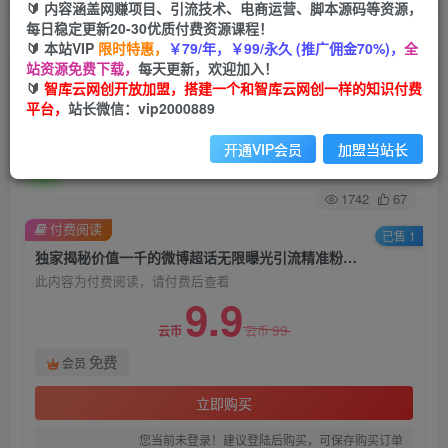
🔰 内容涵盖网赚项目、引流技术、电商运营、脚本源码等资源，
每日稳定更新20-30优质付费资源课程！
首页
创业课程
会员免费
正文
🔰 本站VIP
限时特惠，
￥79/年，￥99/永久 (推广佣金70%)，
全
站资源免费下载，
每天更新，欢迎加入！
独家揭秘价值一千的微博超话无限曝光引流精准
🔰
智库云网创开放加盟，搭建一个和智库云网创一样的知识付费
平台，
站长微信：vip2000889
粉，创业粉，各类粉
开通VIP会员
加盟当站长
智库云网创
关注
私信
2年前发布
1742
67
付费阅读
已售 1
独家揭秘价值一千的微博超话无限曝光引流精准粉，创业粉，各类粉
此内容为付费阅读，请付费后查看
9.9
99
云币
云币
免费
会员
立即购买
您当前未登录！建议登陆后购买，可保存购买订单