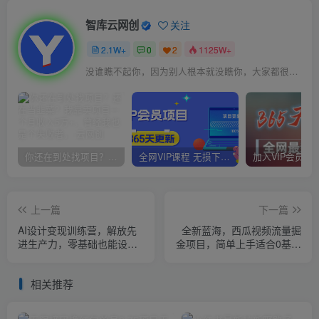
智库云网创
关注
2.1W+
0
2
1125W+
没谁瞧不起你，因为别人根本就没瞧你，大家都很忙的
你还在到处找项目？还在当韭菜？我靠卖项目一个月收入5万+，曾经我也是个失败者。
全网VIP课程 无损下载~
上一篇
下一篇
AI设计变现训练营，解放先
全新蓝海，西瓜视频流量掘
进生产力，零基础也能设计
金项目，简单上手适合0基础
变现
小白，暴力玩法日入500＋
【揭秘】
相关推荐