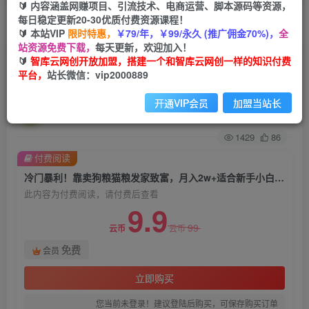
🔰 内容涵盖网赚项目、引流技术、电商运营、脚本源码等资源，
每日稳定更新20-30优质付费资源课程！
首页
创业课程
会员免费
正文
🔰 本站VIP
限时特惠，
￥79/年，￥99/永久 (推广佣金70%)，
全
站资源免费下载，
每天更新，欢迎加入！
冷门暴利！靠卖狗粮猫粮发家致富，月入2w+适合
🔰
智库云网创开放加盟，搭建一个和智库云网创一样的知识付费
平台，
站长微信：vip2000889
新手小白【揭秘】
开通VIP会员
加盟当站长
智库云网创
关注
私信
2年前发布
1429
86
付费阅读
冷门暴利！靠卖狗粮猫粮发家致富，月入2w+适合新手小白【揭秘】
此内容为付费阅读，请付费后查看
9.9
99
云币
云币
免费
会员
立即购买
您当前未登录！建议登陆后购买，可保存购买订单