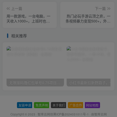
上一篇
下一篇
用一款游戏，一台电脑，一
热门必玩手游云顶之弈，一
天收入1000+，上班时也可
条视频暴力变现500+，外面
以做，小白也能做【揭秘】
收费668的教程，3.0版本搞
钱模式，躺就能赚
相关推荐
无限接码撸红包单号0.75项目无偿分享给你【揭秘】
小红
友链申请
-
免责声明
-
关于我们
-
广告合作
-
网站地图
Copyright © 2023 ·
智库云网创黑ICP备2024031011号-1
· 由
智库云网