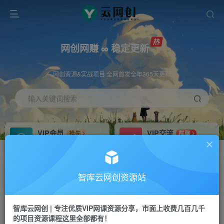
网创网赚 ∞ 稳定更新
网创资源&实战项目 全网首发全年365天更新
输入关键词搜索
VIP会员
VIP交流
抢先
群聊
免费下载全站资源
研究探讨更多创业项目路子。
VIP推广
招募站长
70%分佣
推荐
智库云网创资源站
会员专属推广链接
搭建同款网站，自己当老板
智库云网创 | 专注优质VIP网课资源分享，市面上收费几百几千
网赚网创
APP下载
项目
GO
的项目资源课程这里全部都有！
365天稳定跟新
安卓苹果下载