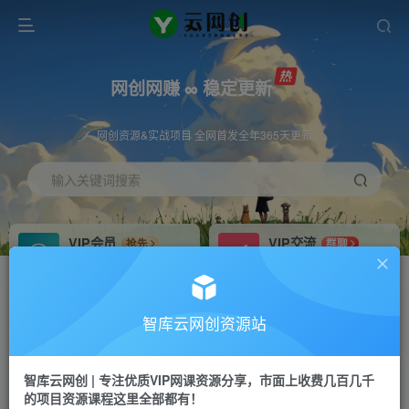
网创网赚 ∞ 稳定更新
网创资源&实战项目 全网首发全年365天更新
输入关键词搜索
VIP会员
VIP交流
抢先
群聊
免费下载全站资源
研究探讨更多创业项目路子。
VIP推广
招募站长
70%分佣
推荐
智库云网创资源站
会员专属推广链接
搭建同款网站，自己当老板
智库云网创 | 专注优质VIP网课资源分享，市面上收费几百几千
网赚网创
APP下载
项目
GO
的项目资源课程这里全部都有！
365天稳定跟新
安卓苹果下载