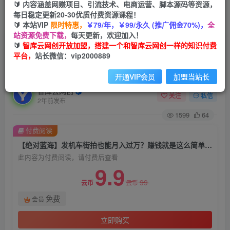
🔰 内容涵盖网赚项目、引流技术、电商运营、脚本源码等资源，
每日稳定更新20-30优质付费资源课程！
首页
创业课程
会员免费
正文
🔰 本站VIP
限时特惠，
￥79/年，￥99/永久 (推广佣金70%)，
全
站资源免费下载，
每天更新，欢迎加入！
【绝对蓝海】发机车街拍也能月入过万？赚钱就是
🔰
智库云网创开放加盟，搭建一个和智库云网创一样的知识付费
平台，
站长微信：vip2000889
这么简单！手把手教程他来了（人人必做）【揭
秘】
开通VIP会员
加盟当站长
智库云网创
关注
私信
2年前发布
1599
64
付费阅读
【绝对蓝海】发机车街拍也能月入过万？赚钱就是这么简单！手把手教程他来了（人人必做）【揭秘】
此内容为付费阅读，请付费后查看
9.9
99
云币
云币
免费
会员
立即购买