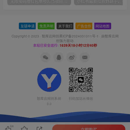
无限接码撸红包单号0.75项目无偿分享给你【揭秘】
小红
友链申请
-
免责声明
-
关于我们
-
广告合作
-
网站地图
Copyright © 2023 ·
智库云网创黑ICP备2024031011号-1
· 由
智库云网
创
强力驱动.
本站已安全运行:
1639天18小时12分41秒
智库云网创系统
扫码加站长微信
3.0
64
立即购买