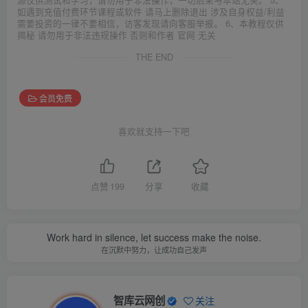
源仅供测试和学习，请勿用于非法操作，一切后果与本站无关。 5、
如遇到充值付费环节课程或软件 请马上删除退出 涉及自身权益/利益
需要投资的一律不要相信，访客发现请向客服举报。 6、本教程仅供
揭秘 请勿用于非法违规操作 否则和作者 官网 无关
THE END
会员免费
喜欢就支持一下吧
点赞
199
分享
收藏
Work hard in silence, let success make the noise.
在沉默中努力，让成功自己发声
智库云网创
关注