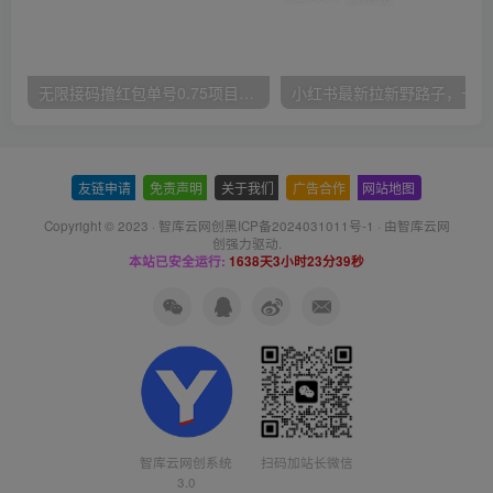
无限接码撸红包单号0.75项目无偿分享给你【揭秘】
小红
友链申请
-
免责声明
-
关于我们
-
广告合作
-
网站地图
Copyright © 2023 ·
智库云网创黑ICP备2024031011号-1
· 由
智库云网
创
强力驱动.
本站已安全运行:
1638天3小时23分39秒
智库云网创系统
扫码加站长微信
3.0