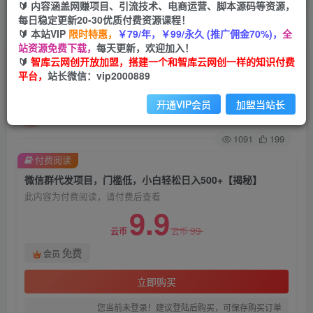
🔰 内容涵盖网赚项目、引流技术、电商运营、脚本源码等资源，
每日稳定更新20-30优质付费资源课程！
首页
创业课程
会员免费
正文
🔰 本站VIP
限时特惠，
￥79/年，￥99/永久 (推广佣金70%)，
全
站资源免费下载，
每天更新，欢迎加入！
微信群代发项目，门槛低，小白轻松日入500+
🔰
智库云网创开放加盟，搭建一个和智库云网创一样的知识付费
平台，
站长微信：vip2000889
【揭秘】
开通VIP会员
加盟当站长
智库云网创
关注
私信
2年前发布
1091
199
付费阅读
微信群代发项目，门槛低，小白轻松日入500+【揭秘】
此内容为付费阅读，请付费后查看
9.9
99
云币
云币
免费
会员
立即购买
您当前未登录！建议登陆后购买，可保存购买订单