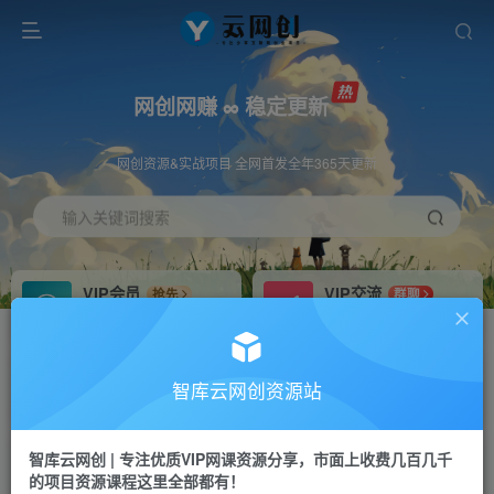
网创网赚 ∞ 稳定更新
网创资源&实战项目 全网首发全年365天更新
输入关键词搜索
VIP会员
VIP交流
抢先
群聊
免费下载全站资源
研究探讨更多创业项目路子。
VIP推广
招募站长
70%分佣
推荐
智库云网创资源站
会员专属推广链接
搭建同款网站，自己当老板
智库云网创 | 专注优质VIP网课资源分享，市面上收费几百几千
网赚网创
APP下载
项目
GO
的项目资源课程这里全部都有！
365天稳定跟新
安卓苹果下载