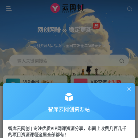
网创网赚 ∞ 稳定更新
网创资源&实战项目 全网首发全年365天更新
输入关键词搜索
VIP会员
VIP交流
抢先
群聊
免费下载全站资源
研究探讨更多创业项目路子。
VIP推广
招募站长
70%分佣
推荐
智库云网创资源站
会员专属推广链接
搭建同款网站，自己当老板
智库云网创 | 专注优质VIP网课资源分享，市面上收费几百几千
网赚网创
APP下载
项目
GO
的项目资源课程这里全部都有！
365天稳定跟新
安卓苹果下载