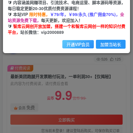
🔰 内容涵盖网赚项目、引流技术、电商运营、脚本源码等资源，
每日稳定更新20-30优质付费资源课程！
首页
创业课程
会员免费
正文
🔰 本站VIP
限时特惠，
￥79/年，￥99/永久 (推广佣金70%)，
全
站资源免费下载，
每天更新，欢迎加入！
最新美团跑腿开发票赔付玩法，一单利润30+【仅
🔰
智库云网创开放加盟，搭建一个和智库云网创一样的知识付费
平台，
站长微信：vip2000889
揭秘】
开通VIP会员
加盟当站长
智库云网创
关注
私信
2年前发布
526
125
付费阅读
最新美团跑腿开发票赔付玩法，一单利润30+【仅揭秘】
此内容为付费阅读，请付费后查看
9.9
99
云币
云币
免费
会员
立即购买
您当前未登录！建议登陆后购买，可保存购买订单