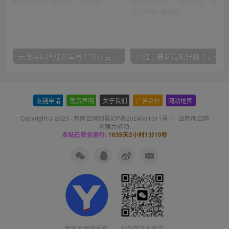
无限接码撸红包单号0.75项目无偿分享给你【揭秘】
小红
友链申请
-
免责声明
-
关于我们
-
广告合作
-
网站地图
Copyright © 2023 ·
智库云网创黑ICP备2024031011号-1
· 由
智库云网
创
强力驱动.
本站已安全运行:
1639天2小时1分11秒
智库云网创系统
扫码加站长微信