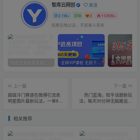
智库云网创
关注
2.1W+
0
2
1125W+
如果后悔过去，不如奋斗将来
你还在到处找项目？还在当韭菜？我靠卖项目一个月收入5万+，曾经我也是个失败者。
全网VIP课程 无损下载~
上一篇
下一篇
超级冷门赛道在微博引流卖
热门蓝海，知乎话题新玩
明星图片最新玩法，一单88
法，每天30分钟无脑搬运，
元，成交非常丝滑【揭秘】
轻松日入500+【揭秘】
相关推荐