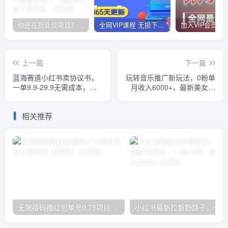
你还在到处找项目？还在当韭菜？我靠卖项目一个月收入5万+，曾经我也是个失败者。
全网VIP课程 无损下载~
上一篇
下一篇
蓝海赛道小红书卖协议书，
玩转音乐推广新玩法，0粉单
一单9.9-29.9无需成本，轻
月收入6000+，最新美女图
松日入500+!【揭秘】
文攻略【揭秘】
相关推荐
无限接码撸红包单号0.75项目无偿分享给你【揭秘】
小红