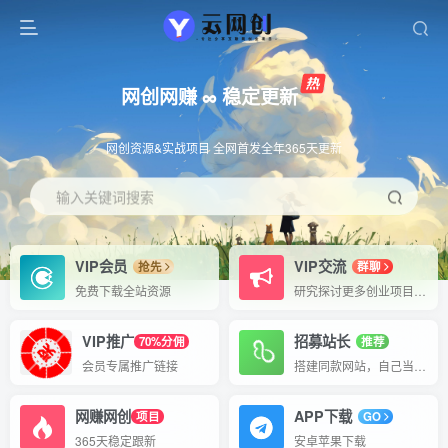
网创网赚 ∞ 稳定更新
网创资源&实战项目 全网首发全年365天更新
输入关键词搜索
VIP会员
VIP交流
抢先
群聊
免费下载全站资源
研究探讨更多创业项目路子。
VIP推广
招募站长
70%分佣
推荐
会员专属推广链接
搭建同款网站，自己当老板
网赚网创
APP下载
项目
GO
365天稳定跟新
安卓苹果下载