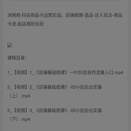
沐网商·抖店商品卡运营实战，店铺搭建-选品-达人玩法-商品
卡流-起店高阶玩玩
课程目录：
1_【视频】1_《店铺基础搭建》一01抖音自然流量入口.mp4
2_【视频】2_《店铺基础搭建》-02小店后台实操
（上）.mp4
3_【视频】3_《店铺基础搭建》-03小店后台实操
（下）.mp4