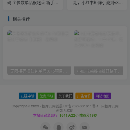
码 个位数单品很吃香 新手容
期，小红书矩阵引流到vX的
易操作
方法论
相关推荐
无限接码撸红包单号0.75项目无偿分享给你【揭秘】
小红
友链申请
-
免责声明
-
关于我们
-
广告合作
-
网站地图
Copyright © 2023 ·
智库云网创黑ICP备2024031011号-1
· 由
智库云网
创
强力驱动.
本站已安全运行:
1641天22小时55分20秒