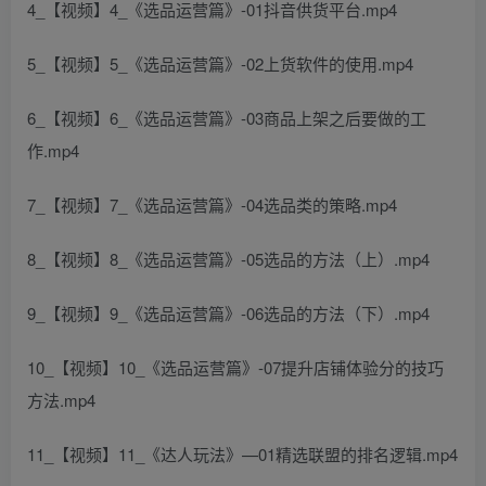
4_【视频】4_《选品运营篇》-01抖音供货平台.mp4
5_【视频】5_《选品运营篇》-02上货软件的使用.mp4
6_【视频】6_《选品运营篇》-03商品上架之后要做的工
作.mp4
7_【视频】7_《选品运营篇》-04选品类的策略.mp4
8_【视频】8_《选品运营篇》-05选品的方法（上）.mp4
9_【视频】9_《选品运营篇》-06选品的方法（下）.mp4
10_【视频】10_《选品运营篇》-07提升店铺体验分的技巧
方法.mp4
11_【视频】11_《达人玩法》—01精选联盟的排名逻辑.mp4