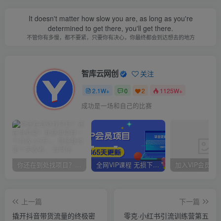
It doesn't matter how slow you are, as long as you're
determined to get there, you'll get there.
不管你有多慢，都不要紧，只要你有决心，你最终都会到达想去的地方
智库云网创
关注
2.1W+
0
2
1125W+
成功是一场和自己的比赛
你还在到处找项目？还在当韭菜？我靠卖项目一个月收入5万+，曾经我也是个失败者。
全网VIP课程 无损下载~
上一篇
下一篇
撬开抖音带货流量的终极密
零克·小红书引流训练营第五