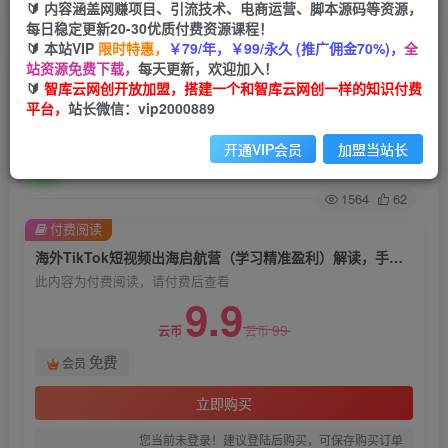
🔰 内容涵盖网赚项目、引流技术、电商运营、脚本源码等资源，
每日稳定更新20-30优质付费资源课程！
首页
创业课程
会员免费
正文
🔰 本站VIP
限时特惠，
￥79/年，￥99/永久 (推广佣金70%)，
全
站资源免费下载，
每天更新，欢迎加入！
海外TikTok短视频出海启航营（学习精准盈利）
🔰
智库云网创开放加盟，搭建一个和智库云网创一样的知识付费
平台，
站长微信：vip2000889
解读，手把手教会你从0-1入局！
开通VIP会员
加盟当站长
智库云网创
关注
私信
2年前发布
1564
62
付费阅读
海外TikTok短视频出海启航营（学习精准盈利）解读，手把手教会你从0-1入局！
此内容为付费阅读，请付费后查看
9.9
99
云币
云币
免费
会员
立即购买
您当前未登录！建议登陆后购买，可保存购买订单