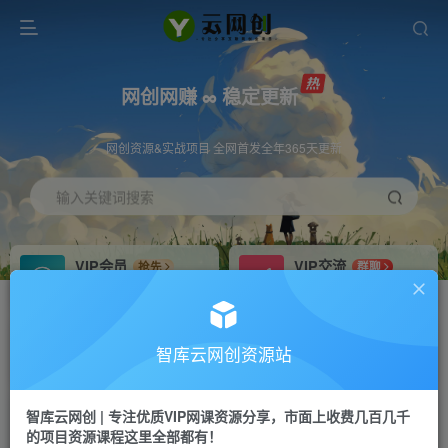
网创网赚 ∞ 稳定更新
网创资源&实战项目 全网首发全年365天更新
输入关键词搜索
VIP会员
VIP交流
抢先
群聊
免费下载全站资源
研究探讨更多创业项目路子。
VIP推广
招募站长
70%分佣
推荐
智库云网创资源站
会员专属推广链接
搭建同款网站，自己当老板
智库云网创 | 专注优质VIP网课资源分享，市面上收费几百几千
网赚网创
APP下载
项目
GO
的项目资源课程这里全部都有！
365天稳定跟新
安卓苹果下载