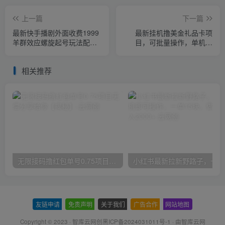
上一篇
下一篇
最新快手播剧外面收费1999
最新挂机撸美金礼品卡项
羊群效应螺旋起号玩法配合
目，可批量操作，单机器
流量日入几百完全不是问题
200+【入坑思路+详细教
程】
相关推荐
无限接码撸红包单号0.75项目无偿分享给你【揭秘】
小红
友链申请
-
免责声明
-
关于我们
-
广告合作
-
网站地图
Copyright © 2023 ·
智库云网创黑ICP备2024031011号-1
· 由
智库云网