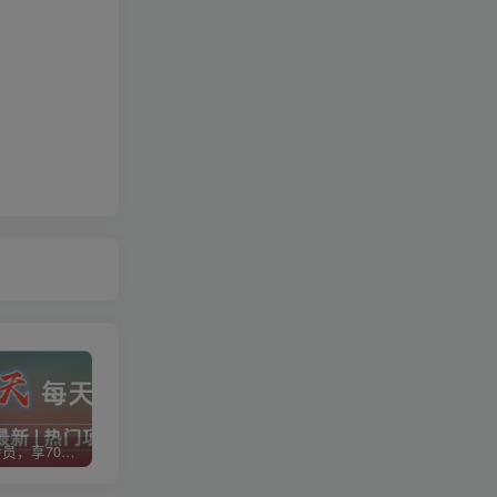
加入VIP会员，享70%的推广提成，免费学习多种网上创业课程，菜鸟秒变大神！
智库云网创【VIP会员专属交流群】
加盟智库云网创，搭建同款项目资源站，实现日入2000+