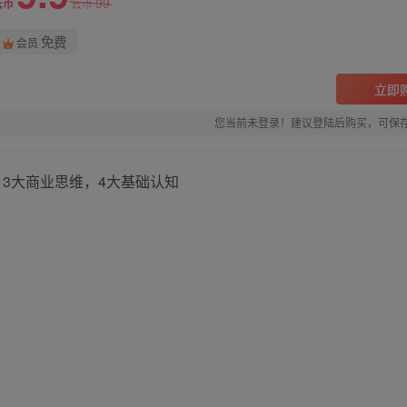
99
云币
云币
免费
会员
立即
您当前未登录！建议登陆后购买，可保
，3大商业思维，4大基础认知