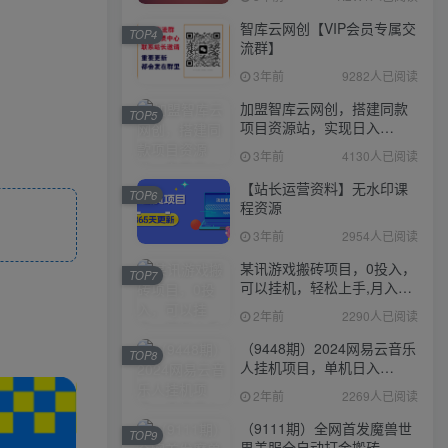
智库云网创【VIP会员专属交
TOP4
流群】
3年前
9282人已阅读
加盟智库云网创，搭建同款
TOP5
项目资源站，实现日入
2000+
3年前
4130人已阅读
【站长运营资料】无水印课
TOP6
程资源
3年前
2954人已阅读
某讯游戏搬砖项目，0投入，
TOP7
可以挂机，轻松上手,月入
3000+上不封顶
2年前
2290人已阅读
（9448期）2024网易云音乐
TOP8
人挂机项目，单机日入
150+，无脑月入5000+
2年前
2269人已阅读
（9111期）全网首发魔兽世
TOP9
界美服全自动打金搬砖，日