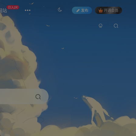
日入2K
网站
发布
开通会员