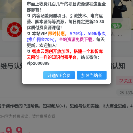
市面上收费几百几千的项目资源课程这里全
部都有！
🔰 内容涵盖网赚项目、引流技术、电商运
营、脚本源码等资源，每日稳定更新20-30
VIP推广
招募站长
70%分佣
推荐
优质付费资源课程！
🔰 本站VIP
限时特惠，
￥79/年，￥99/永久
会员专属推广链接
搭建同款网站，自己当老板
(推广佣金70%)，
全站资源免费下载，
每天
更新，欢迎加入！
🔰
智库云网创开放加盟，搭建一个和智库
云网创一样的知识付费平台，
站长微信：
vip2000889
思维与认知实操，3大商业思维，4大基础认知
开通VIP会员
加盟当站长
关注
139
此内容为付费阅读，请付费后查看
9.9