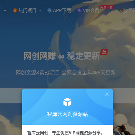
W
免费下载
热门项目
APP下载
VIP会员
加盟
网创网赚 ∞ 稳定更新
网创资源&实战项目 全网首发全年365天更新
智库云网创资源站
引流
抖音
直播
小红书
剪辑
快手
智库云网创 | 专注优质VIP网课资源分享，