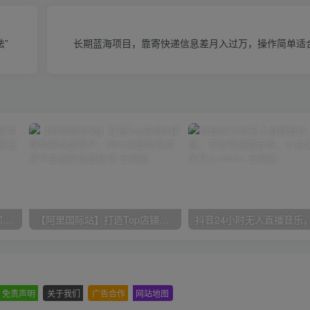
”
长期蓝海项目，靠寄快递信息差月入过万，操作简单适
小红书最新拉新野路子，一部手机即可操作，一单15块，做得好日入2000+
【阿里国际站】打造Top店铺&获得优质询盘客户，​95%的国际站讲师不会说的运营技巧
免责声明
-
关于我们
-
广告合作
-
网站地图