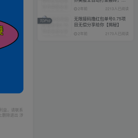
入1000+，简单好操作，保
2年前
2213人已阅读
姆级教学
无限接码撸红包单号0.75项
TOP10
目无偿分享给你【揭秘】
2年前
2170人已阅读
利益，请联系
上删除退出 涉