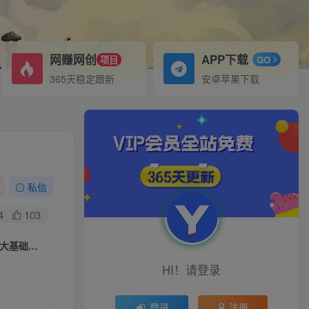
网赚网创
APP下载
项目
GO
365天稳定跟新
安卓苹果下载
私信
4
103
属于创作者的IP进阶课，短视频从0-1，思维与认知实操，3大商业思维，4大基础认知
HI！请登录
登录
注册