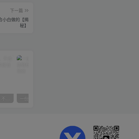
下一篇
合小白做的【揭
秘】
抖音24小时无人直播音乐，不违规，不封号纯撸音浪，小白实操当天日入1000+
一份资料多种变现方式，小白也能轻松上手，日入800不是问题