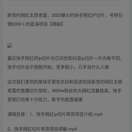
新签约网红太原老葛，2023爆火的快手网红IP切片，号称日
佣5000＋的蓝海项目【揭秘】
最近快手网红的ip切片也已问世和抖音ip切片一片内卷不同，
快手切片由于刚刚开始，竞争极小，几乎没什么人做
这次我们拿到的是快手蒙安夫妇和吴迪包括新签约网红太原
老葛的直播切片授权，4800w粉丝的大网红流量极高，快手
老铁们也是十分给力，新号也能直接爆
课程目录：1、快手网红ip切片带货项目介绍.mp4
2、快手网红切片带货项目讲解.mp4