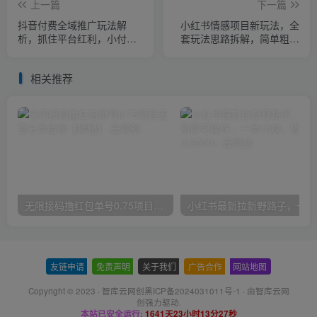
上一篇
下一篇
抖音付费全域推广玩法解
小红书情感项目新玩法，全
析，抓住平台红利，小付费
套玩法思路拆解，简单粗暴
撬动大流量
日入500+【揭秘】
相关推荐
无限接码撸红包单号0.75项目无偿分享给你【揭秘】
小红
友链申请
-
免责声明
-
关于我们
-
广告合作
-
网站地图
Copyright © 2023 ·
智库云网创黑ICP备2024031011号-1
· 由
智库云网
创
强力驱动.
本站已安全运行:
1641天23小时13分28秒