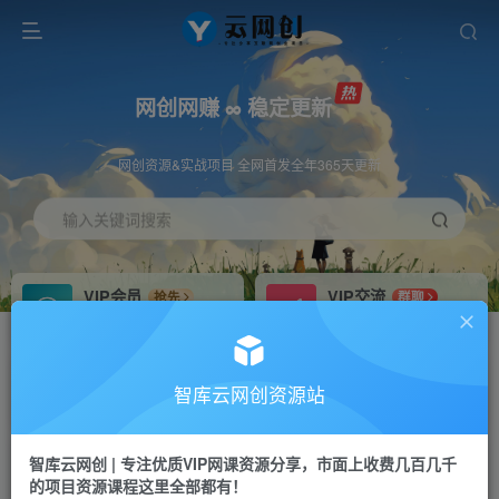
网创网赚 ∞ 稳定更新
网创资源&实战项目 全网首发全年365天更新
输入关键词搜索
VIP会员
VIP交流
抢先
群聊
免费下载全站资源
研究探讨更多创业项目路子。
VIP推广
招募站长
70%分佣
推荐
智库云网创资源站
会员专属推广链接
搭建同款网站，自己当老板
智库云网创 | 专注优质VIP网课资源分享，市面上收费几百几千
网赚网创
APP下载
项目
GO
的项目资源课程这里全部都有！
365天稳定跟新
安卓苹果下载