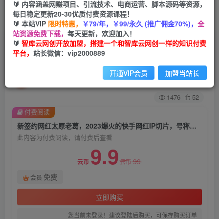
🔰 内容涵盖网赚项目、引流技术、电商运营、脚本源码等资源，
每日稳定更新20-30优质付费资源课程！
首页
创业课程
会员免费
正文
🔰 本站VIP
限时特惠，
￥79/年，￥99/永久 (推广佣金70%)，
全
站资源免费下载，
每天更新，欢迎加入！
新签约网红太原老葛，2023爆火的快手网红IP切
🔰
智库云网创开放加盟，搭建一个和智库云网创一样的知识付费
平台，
站长微信：vip2000889
片，号称日佣5000＋的蓝海项目【揭秘】
开通VIP会员
加盟当站长
智库云网创
关注
私信
2年前发布
1476
52
付费阅读
新签约网红太原老葛，2023爆火的快手网红IP切片，号称日佣5000＋的蓝海项目【揭秘】
此内容为付费阅读，请付费后查看
9.9
99
云币
云币
免费
会员
立即购买
您当前未登录！建议登陆后购买，可保存购买订单