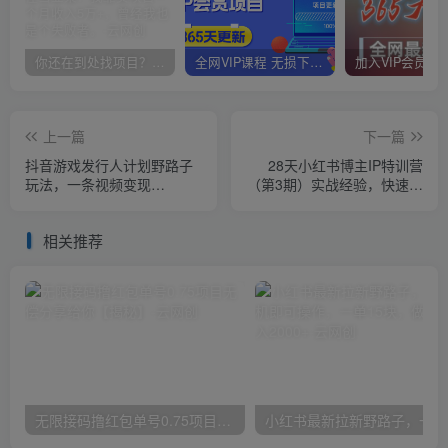
你还在到处找项目？还在当韭菜？我靠卖项目一个月收入5万+，曾经我也是个失败者。
全网VIP课程 无损下载~
上一篇
下一篇
抖音游戏发行人计划野路子
28天小红书博主IP特训营
玩法，一条视频变现
（第3期）实战经验，快速涨
1000+，简单操作小白也能
粉，迅速变现
跟上【揭秘】
相关推荐
无限接码撸红包单号0.75项目无偿分享给你【揭秘】
小红