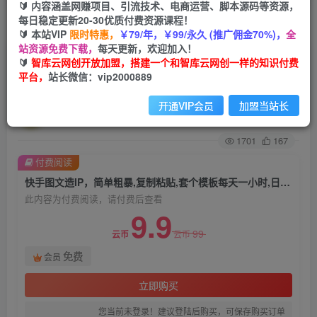
🔰 内容涵盖网赚项目、引流技术、电商运营、脚本源码等资源，
每日稳定更新20-30优质付费资源课程！
首页
创业课程
会员免费
正文
🔰 本站VIP
限时特惠，
￥79/年，￥99/永久 (推广佣金70%)，
全
站资源免费下载，
每天更新，欢迎加入！
快手图文造IP，简单粗暴,复制粘贴,套个模板每天
🔰
智库云网创开放加盟，搭建一个和智库云网创一样的知识付费
平台，
站长微信：vip2000889
一小时,日引50+精准创业粉【揭秘】
开通VIP会员
加盟当站长
智库云网创
关注
私信
2年前发布
1701
167
付费阅读
快手图文造IP，简单粗暴,复制粘贴,套个模板每天一小时,日引50+精准创业粉【揭秘】
此内容为付费阅读，请付费后查看
9.9
99
云币
云币
免费
会员
立即购买
您当前未登录！建议登陆后购买，可保存购买订单