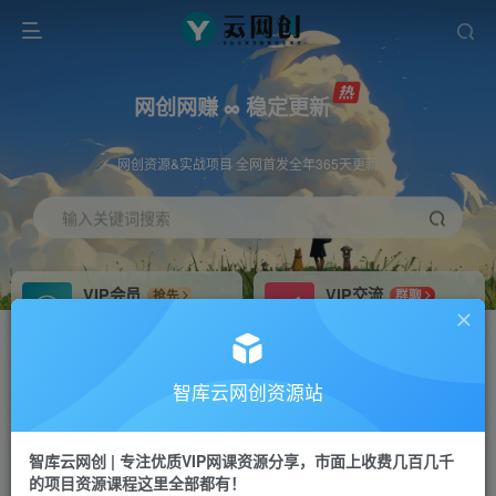
网创网赚 ∞ 稳定更新
网创资源&实战项目 全网首发全年365天更新
输入关键词搜索
VIP会员
VIP交流
抢先
群聊
免费下载全站资源
研究探讨更多创业项目路子。
VIP推广
招募站长
70%分佣
推荐
智库云网创资源站
会员专属推广链接
搭建同款网站，自己当老板
智库云网创 | 专注优质VIP网课资源分享，市面上收费几百几千
网赚网创
APP下载
项目
GO
的项目资源课程这里全部都有！
365天稳定跟新
安卓苹果下载