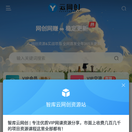
网创网赚 ∞ 稳定更新
网创资源&实战项目 全网首发全年365天更新
输入关键词搜索
VIP会员
VIP交流
抢先
群聊
免费下载全站资源
研究探讨更多创业项目路子。
VIP推广
招募站长
70%分佣
推荐
智库云网创资源站
会员专属推广链接
搭建同款网站，自己当老板
智库云网创 | 专注优质VIP网课资源分享，市面上收费几百几千
网赚网创
APP下载
项目
GO
的项目资源课程这里全部都有！
365天稳定跟新
安卓苹果下载