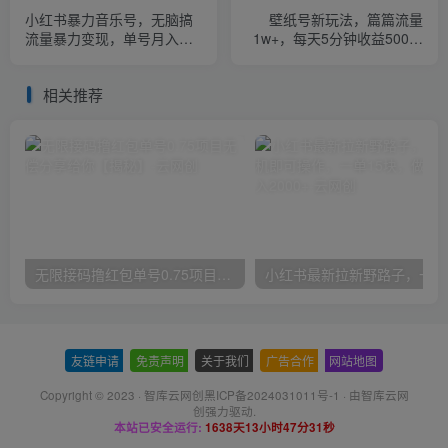
小红书暴力音乐号，无脑搞
壁纸号新玩法，篇篇流量
流量暴力变现，单号月入
1w+，每天5分钟收益500，
5000+
保姆级教学【揭秘】
相关推荐
无限接码撸红包单号0.75项目无偿分享给你【揭秘】
小红
友链申请
-
免责声明
-
关于我们
-
广告合作
-
网站地图
Copyright © 2023 ·
智库云网创黑ICP备2024031011号-1
· 由
智库云网
创
强力驱动.
本站已安全运行:
1638天13小时47分31秒