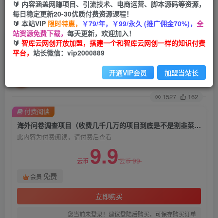
🔰 内容涵盖网赚项目、引流技术、电商运营、脚本源码等资源，
每日稳定更新20-30优质付费资源课程！
首页
创业课程
会员免费
正文
🔰 本站VIP
限时特惠，
￥79/年，￥99/永久 (推广佣金70%)，
全
站资源免费下载，
每天更新，欢迎加入！
海外问卷调查项目（收费几千几万的项目到底是不
🔰
智库云网创开放加盟，搭建一个和智库云网创一样的知识付费
平台，
站长微信：vip2000889
是割韭菜）【揭秘】
开通VIP会员
加盟当站长
智库云网创
关注
私信
2年前发布
1527
162
付费阅读
海外问卷调查项目（收费几千几万的项目到底是不是割韭菜）【揭秘】
此内容为付费阅读，请付费后查看
9.9
99
云币
云币
免费
会员
立即购买
您当前未登录！建议登陆后购买，可保存购买订单