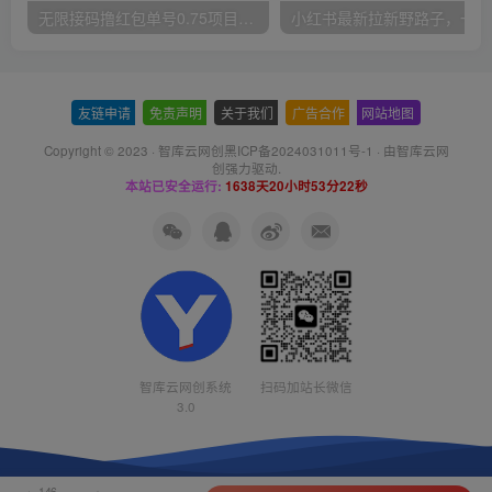
无限接码撸红包单号0.75项目无偿分享给你【揭秘】
小红
友链申请
-
免责声明
-
关于我们
-
广告合作
-
网站地图
Copyright © 2023 ·
智库云网创黑ICP备2024031011号-1
· 由
智库云网
创
强力驱动.
本站已安全运行:
1638天20小时53分23秒
智库云网创系统
扫码加站长微信
3.0
146