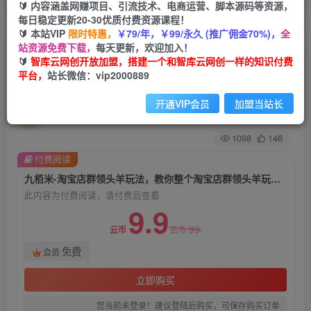
🔰 内容涵盖网赚项目、引流技术、电商运营、脚本源码等资源，
每日稳定更新20-30优质付费资源课程！
首页
创业课程
会员免费
正文
🔰 本站VIP
限时特惠，
￥79/年，￥99/永久 (推广佣金70%)，
全
站资源免费下载，
每天更新，欢迎加入！
九栢米-淘宝店群领头羊玩法，教你整个淘宝店群
🔰
智库云网创开放加盟，搭建一个和智库云网创一样的知识付费
平台，
站长微信：vip2000889
领头羊玩法以及精细化/终极蓝海/尾销等内容
开通VIP会员
加盟当站长
智库云网创
关注
私信
2年前发布
1098
146
付费阅读
九栢米-淘宝店群领头羊玩法，教你整个淘宝店群领头羊玩法以及精细化/终极蓝海/尾销等内容
此内容为付费阅读，请付费后查看
9.9
99
云币
云币
免费
会员
立即购买
您当前未登录！建议登陆后购买，可保存购买订单