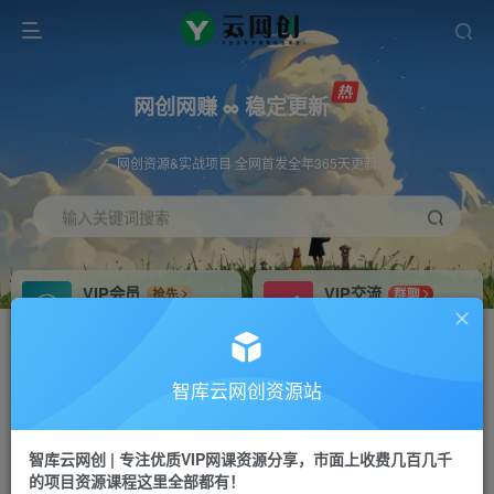
网创网赚 ∞ 稳定更新
网创资源&实战项目 全网首发全年365天更新
输入关键词搜索
VIP会员
VIP交流
抢先
群聊
免费下载全站资源
研究探讨更多创业项目路子。
VIP推广
招募站长
70%分佣
推荐
智库云网创资源站
会员专属推广链接
搭建同款网站，自己当老板
智库云网创 | 专注优质VIP网课资源分享，市面上收费几百几千
网赚网创
APP下载
项目
GO
的项目资源课程这里全部都有！
365天稳定跟新
安卓苹果下载