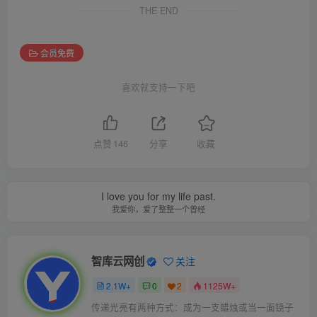
THE END
会员免费
喜欢就支持一下吧
点赞
146
分享
收藏
I love you for my life past.
我爱你，爱了整整一个曾经
智库云网创
关注
2.1W+
0
2
1125W+
传递光亮有两种方式：成为一支蜡烛或当一面镜子