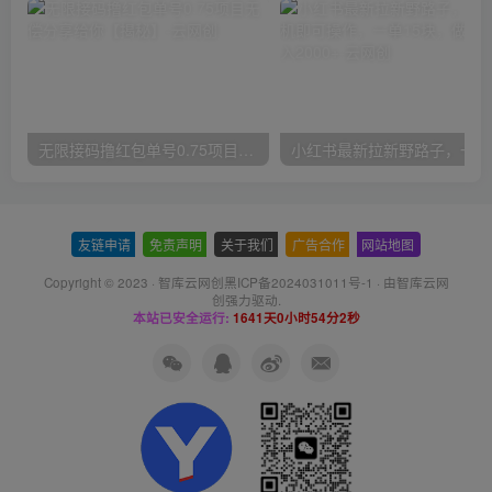
无限接码撸红包单号0.75项目无偿分享给你【揭秘】
小红
友链申请
-
免责声明
-
关于我们
-
广告合作
-
网站地图
Copyright © 2023 ·
智库云网创黑ICP备2024031011号-1
· 由
智库云网
创
强力驱动.
本站已安全运行:
1641天0小时54分3秒