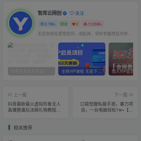
智库云网创
关注
2.1W+
0
2
1125W+
无论你现在感觉如何，请起床、穿好衣服然后为你的梦想而奋斗
你还在到处找项目？还在当韭菜？我靠卖项目一个月收入5万+，曾经我也是个失败者。
全网VIP课程 无损下载~
上一篇
下一篇
抖音最新最火虚拟形象无人
口袋觉醒私服手游，暴力项
直播整蛊玩法砸礼物教程
目，一台电脑轻松1w+【揭
（视频开播教程+全套工具软
秘】
件）
相关推荐