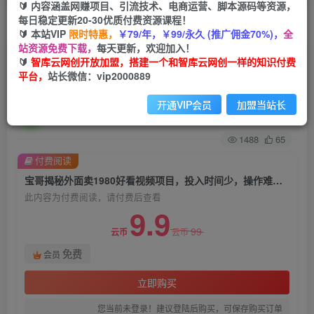
🔰 内容涵盖网赚项目、引流技术、电商运营、脚本源码等资源，
每日稳定更新20-30优质付费资源课程！
首页
创业课程
会员免费
正文
🔰 本站VIP
限时特惠，
￥79/年，￥99/永久 (推广佣金70%)，
全
站资源免费下载，
每天更新，欢迎加入！
宝哥揭秘外面卖1980好看视频项目，投入时间
🔰
智库云网创开放加盟，搭建一个和智库云网创一样的知识付费
平台，
站长微信：vip2000889
少，操作难度低
开通VIP会员
加盟当站长
智库云网创
关注
私信
2年前发布
1488
65
付费阅读
宝哥揭秘外面卖1980好看视频项目，投入时间少，操作难度低
此内容为付费阅读，请付费后查看
9.9
99
云币
云币
免费
会员
立即购买
您当前未登录！建议登陆后购买，可保存购买订单