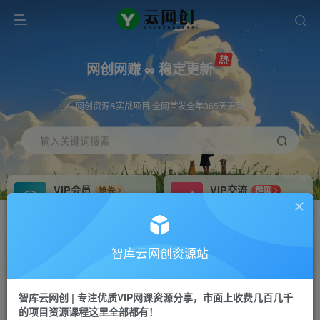
网创网赚 ∞ 稳定更新
网创资源&实战项目 全网首发全年365天更新
输入关键词搜索
VIP会员
VIP交流
抢先
群聊
免费下载全站资源
研究探讨更多创业项目路子。
VIP推广
招募站长
70%分佣
推荐
智库云网创资源站
会员专属推广链接
搭建同款网站，自己当老板
智库云网创 | 专注优质VIP网课资源分享，市面上收费几百几千
网赚网创
APP下载
项目
GO
的项目资源课程这里全部都有！
365天稳定跟新
安卓苹果下载