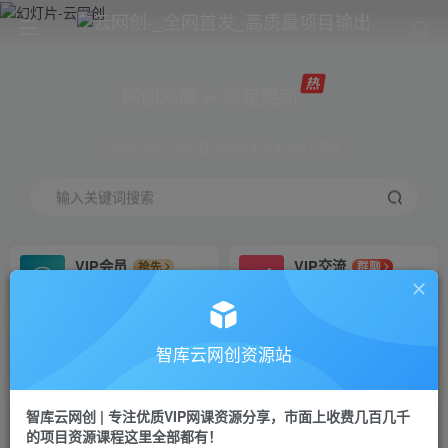
网创网赚 ∞ 稳定更新
网创资源&实战项目 全网首发全年365天更新
输入关键词搜索
VIP会员
VIP交流
抢先
群聊
免费下载全站资源
研究探讨更多创业项目路子。
VIP推广
招募站长
70%分佣
推荐
智库云网创资源站
会员专属推广链接
搭建同款网站，自己当老板
智库云网创 | 专注优质VIP网课资源分享，市面上收费几百几千
网赚网创
APP下载
项目
GO
的项目资源课程这里全部都有！
365天稳定跟新
安卓苹果下载