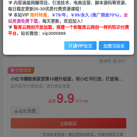
🔰 内容涵盖网赚项目、引流技术、电商运营、脚本源码等资源，
每日稳定更新20-30优质付费资源课程！
首页
创业课程
会员免费
正文
🔰 本站VIP
限时特惠，
￥79/年，￥99/永久 (推广佣金70%)，
全
站资源免费下载，
每天更新，欢迎加入！
小红书爆款商家营第18期升级版，用小红书引流，
🔰
智库云网创开放加盟，搭建一个和智库云网创一样的知识付费
平台，
站长微信：vip2000889
打造淘宝爆款
开通VIP会员
加盟当站长
智库云网创
关注
私信
2年前发布
672
111
付费阅读
小红书爆款商家营第18期升级版，用小红书引流，打造淘宝爆款
此内容为付费阅读，请付费后查看
9.9
99
云币
云币
免费
会员
立即购买
您当前未登录！建议登陆后购买，可保存购买订单