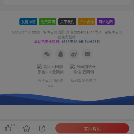
友链申请
-
免责声明
-
关于我们
-
广告合作
-
网站地图
Copyright © 2023 ·
智库云网创黑ICP备2024031011号-1
· 由
智库云网
创
强力驱动.
本站已安全运行:
1638天20小时54分27秒
智库云网创系统
扫码加站长微信
3.0
111
立即购买