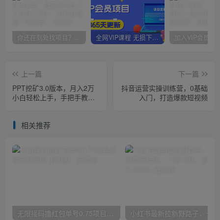
你还在到处找项目？还在当韭菜？我靠卖项目一个月收入5万+，曾经我也是个失败者。
全网VIP课程 无损下载~
上一篇
下一篇
PPT挖矿3.0版本，月入2万
抖音运营实操训练营，0基础
小白轻松上手，手把手教学
入门，打造爆款短视频
无脑操作就行了（送10万份
素材）
相关推荐
无限接码撸红包单号0.75项目无偿分享给你【揭秘】
小红