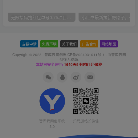
无限接码撸红包单号0.75项目无偿分享给你【揭秘】
小红
友链申请
-
免责声明
-
关于我们
-
广告合作
-
网站地图
Copyright © 2023 ·
智库云网创黑ICP备2024031011号-1
· 由
智库云网
创
强力驱动.
本站已安全运行:
1640天9小时51分40秒
智库云网创系统
扫码加站长微信
3.0