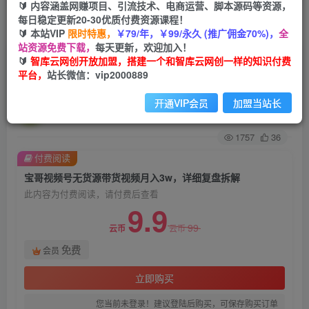
🔰 内容涵盖网赚项目、引流技术、电商运营、脚本源码等资源，
每日稳定更新20-30优质付费资源课程！
首页
创业课程
会员免费
正文
🔰 本站VIP
限时特惠，
￥79/年，￥99/永久 (推广佣金70%)，
全
站资源免费下载，
每天更新，欢迎加入！
宝哥视频号无货源带货视频月入3w，详细复盘拆
🔰
智库云网创开放加盟，搭建一个和智库云网创一样的知识付费
平台，
站长微信：vip2000889
解
开通VIP会员
加盟当站长
智库云网创
关注
私信
2年前发布
1757
36
付费阅读
宝哥视频号无货源带货视频月入3w，详细复盘拆解
此内容为付费阅读，请付费后查看
9.9
99
云币
云币
免费
会员
立即购买
您当前未登录！建议登陆后购买，可保存购买订单