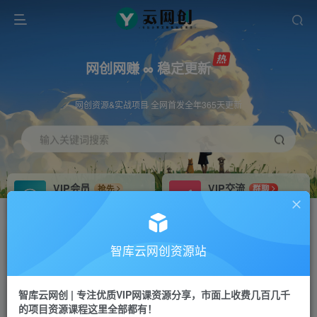
网创网赚 ∞ 稳定更新
网创资源&实战项目 全网首发全年365天更新
输入关键词搜索
VIP会员
VIP交流
抢先
群聊
免费下载全站资源
研究探讨更多创业项目路子。
VIP推广
招募站长
70%分佣
推荐
智库云网创资源站
会员专属推广链接
搭建同款网站，自己当老板
智库云网创 | 专注优质VIP网课资源分享，市面上收费几百几千
网赚网创
APP下载
项目
GO
的项目资源课程这里全部都有！
365天稳定跟新
安卓苹果下载