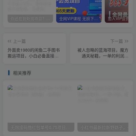
你还在到处找项目？还在当韭菜？我靠卖项目一个月收入5万+，曾经我也是个失败者。
全网VIP课程 无损下载~
上一篇
下一篇
外面卖1980的闲鱼二手图书
被人忽略的蓝海项目，魔方
搬运项目，小白必备直接搬
通关秘籍，一单的利润有
运，轻松月入1w+【揭秘】
39.9，几乎是零成本，月入
过万很轻松【揭秘】
相关推荐
无限接码撸红包单号0.75项目无偿分享给你【揭秘】
小红