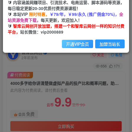
🔰 内容涵盖网赚项目、引流技术、电商运营、脚本源码等资源，
每日稳定更新20-30优质付费资源课程！
首页
创业课程
会员免费
正文
🔰 本站VIP
限时特惠，
￥79/年，￥99/永久 (推广佣金70%)，
全
站资源免费下载，
每天更新，欢迎加入！
4000多字给你讲清楚做虚拟产品的投产比和概率
🔰
智库云网创开放加盟，搭建一个和智库云网创一样的知识付费
平台，
站长微信：vip2000889
问题，助你破除心魔，更上一层楼【公主付费文
章】
开通VIP会员
加盟当站长
智库云网创
关注
私信
2年前发布
656
171
付费阅读
4000多字给你讲清楚做虚拟产品的投产比和概率问题，助你破除心魔，更上一层楼【公主付费文章】
此内容为付费阅读，请付费后查看
9.9
99
云币
云币
免费
会员
立即购买