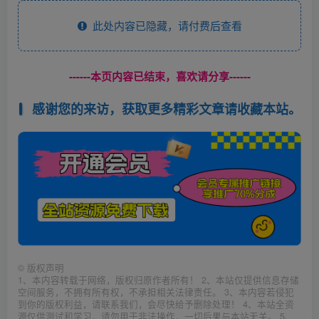
此处内容已隐藏，请付费后查看
------本页内容已结束，喜欢请分享------
感谢您的来访，获取更多精彩文章请收藏本站。
©
版权声明
1、本内容转载于网络，版权归原作者所有！ 2、本站仅提供信息存储
空间服务，不拥有所有权，不承担相关法律责任。 3、本内容若侵犯
到你的版权利益，请联系我们，会尽快给予删除处理！ 4、本站全资
源仅供测试和学习，请勿用于非法操作，一切后果与本站无关。 5、