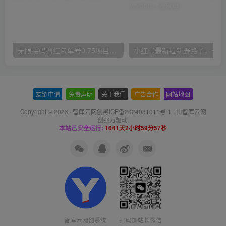
无限接码撸红包单号0.75项目无偿分享给你【揭秘】
小红
友链申请
-
免责声明
-
关于我们
-
广告合作
-
网站地图
Copyright © 2023 ·
智库云网创黑ICP备2024031011号-1
· 由
智库云网
创
强力驱动.
本站已安全运行:
1641天2小时59分58秒
智库云网创系统
扫码加站长微信