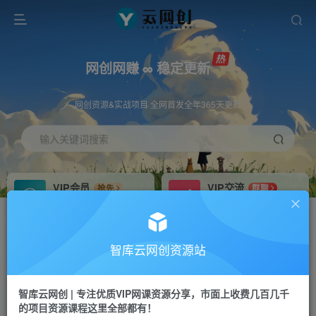
网创网赚 ∞ 稳定更新
网创资源&实战项目 全网首发全年365天更新
输入关键词搜索
VIP会员
VIP交流
抢先
群聊
免费下载全站资源
研究探讨更多创业项目路子。
VIP推广
招募站长
70%分佣
推荐
智库云网创资源站
会员专属推广链接
搭建同款网站，自己当老板
智库云网创 | 专注优质VIP网课资源分享，市面上收费几百几千
网赚网创
APP下载
项目
GO
的项目资源课程这里全部都有！
365天稳定跟新
安卓苹果下载