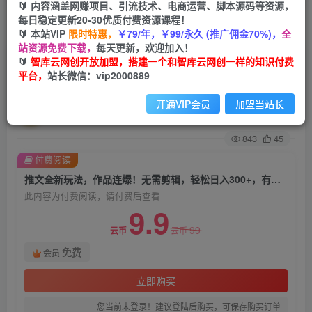
🔰 内容涵盖网赚项目、引流技术、电商运营、脚本源码等资源，
每日稳定更新20-30优质付费资源课程！
首页
创业课程
会员免费
正文
🔰 本站VIP
限时特惠，
￥79/年，￥99/永久 (推广佣金70%)，
全
站资源免费下载，
每天更新，欢迎加入！
推文全新玩法，作品连爆！无需剪辑，轻松日入
🔰
智库云网创开放加盟，搭建一个和智库云网创一样的知识付费
平台，
站长微信：vip2000889
300+，有手必赚【揭秘】
开通VIP会员
加盟当站长
智库云网创
关注
私信
2年前发布
843
45
付费阅读
推文全新玩法，作品连爆！无需剪辑，轻松日入300+，有手必赚【揭秘】
此内容为付费阅读，请付费后查看
9.9
99
云币
云币
免费
会员
立即购买
您当前未登录！建议登陆后购买，可保存购买订单