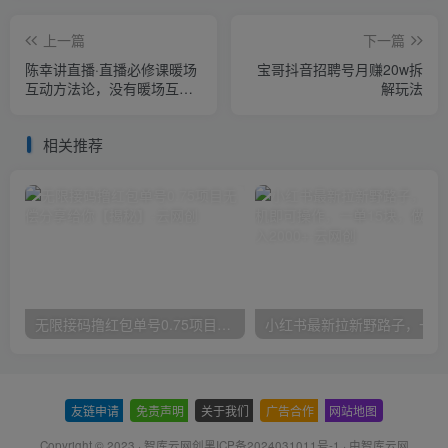
上一篇
下一篇
陈幸讲直播·直播必修课暖场
宝哥抖音招聘号月赚20w拆
互动方法论，没有暖场互
解玩法
动，就没有自然流量
相关推荐
无限接码撸红包单号0.75项目无偿分享给你【揭秘】
小红
友链申请
-
免责声明
-
关于我们
-
广告合作
-
网站地图
Copyright © 2023 ·
智库云网创黑ICP备2024031011号-1
· 由
智库云网