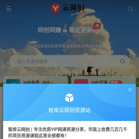
网创网赚 ∞ 稳定更新
网创资源&实战项目 全网首发全年365天更新
输入关键词搜索
VIP会员
VIP交流
抢先
群聊
免费下载全站资源
研究探讨更多创业项目路子。
VIP推广
招募站长
70%分佣
推荐
智库云网创资源站
会员专属推广链接
搭建同款网站，自己当老板
智库云网创 | 专注优质VIP网课资源分享，市面上收费几百几千
网赚网创
APP下载
项目
GO
的项目资源课程这里全部都有！
365天稳定跟新
安卓苹果下载