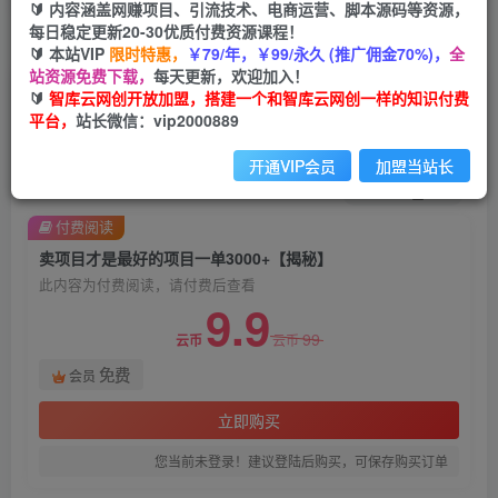
🔰 内容涵盖网赚项目、引流技术、电商运营、脚本源码等资源，
每日稳定更新20-30优质付费资源课程！
首页
创业课程
会员免费
正文
🔰 本站VIP
限时特惠，
￥79/年，￥99/永久 (推广佣金70%)，
全
站资源免费下载，
每天更新，欢迎加入！
卖项目才是最好的项目一单3000+【揭秘】
🔰
智库云网创开放加盟，搭建一个和智库云网创一样的知识付费
平台，
站长微信：vip2000889
智库云网创
关注
私信
2年前发布
开通VIP会员
加盟当站长
1801
195
付费阅读
卖项目才是最好的项目一单3000+【揭秘】
此内容为付费阅读，请付费后查看
9.9
99
云币
云币
免费
会员
立即购买
您当前未登录！建议登陆后购买，可保存购买订单