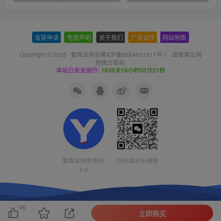
友链申请
-
免责声明
-
关于我们
-
广告合作
-
网站地图
Copyright © 2023 ·
智库云网创黑ICP备2024031011号-1
· 由
智库云网
创
强力驱动.
本站已安全运行:
1639天18小时50分21秒
智库云网创系统
扫码加站长微信
3.0
195
立即购买