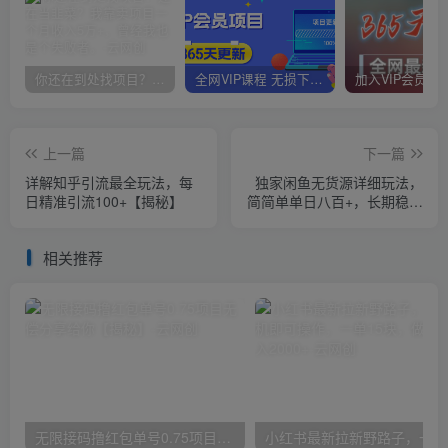
你还在到处找项目？还在当韭菜？我靠卖项目一个月收入5万+，曾经我也是个失败者。
全网VIP课程 无损下载~
上一篇
下一篇
详解知乎引流最全玩法，每
独家闲鱼无货源详细玩法，
日精准引流100+【揭秘】
简简单单日八百+，长期稳定
副业【揭秘】
相关推荐
无限接码撸红包单号0.75项目无偿分享给你【揭秘】
小红