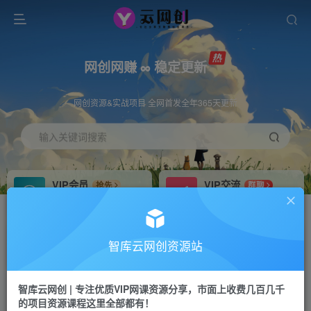
网创网赚 ∞ 稳定更新
网创资源&实战项目 全网首发全年365天更新
输入关键词搜索
VIP会员
VIP交流
抢先
群聊
免费下载全站资源
研究探讨更多创业项目路子。
VIP推广
招募站长
70%分佣
推荐
智库云网创资源站
会员专属推广链接
搭建同款网站，自己当老板
智库云网创 | 专注优质VIP网课资源分享，市面上收费几百几千
网赚网创
APP下载
项目
GO
的项目资源课程这里全部都有！
365天稳定跟新
安卓苹果下载