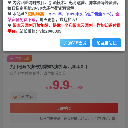
🔰 内容涵盖网赚项目、引流技术、电商运营、脚本源码等资源，
每日稳定更新20-30优质付费资源课程！
首页
创业课程
会员免费
正文
🔰 本站VIP
限时特惠，
￥79/年，￥99/永久 (推广佣金70%)，
全
站资源免费下载，
每天更新，欢迎加入！
九门电商·视频号打爆短视频挂车，风口项目
🔰
智库云网创开放加盟，搭建一个和智库云网创一样的知识付费
平台，
站长微信：vip2000889
智库云网创
关注
私信
2年前发布
开通VIP会员
加盟当站长
1323
130
付费阅读
九门电商·视频号打爆短视频挂车，风口项目
此内容为付费阅读，请付费后查看
9.9
99
云币
云币
免费
会员
立即购买
您当前未登录！建议登陆后购买，可保存购买订单