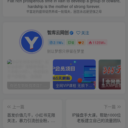
Flat rich prosperous time in vain to develop a group of coward,
hardship is the mother of strong forever.
平富足的盛世徒然养成一批懦夫，困苦永远是坚强之母
智库云网创
关注
2.1W+
0
2
1125W+
别让梦想只停留在梦里
你还在到处找项目？还在当韭菜？我靠卖项目一个月收入5万+，曾经我也是个失败者。
全网VIP课程 无损下载~
上一篇
下一篇
首发价值几千，小红书无限
IP操盘手大课，帮助1000位
关注，暴力引流创业粉，精
老板建立自己的流量团队
准粉揭秘