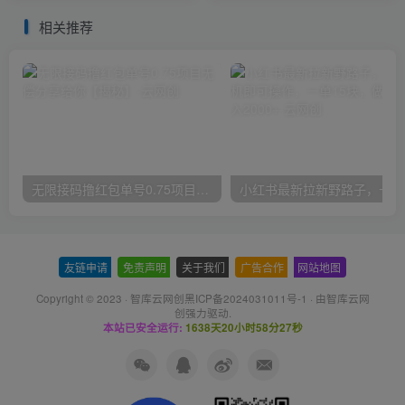
相关推荐
无限接码撸红包单号0.75项目无偿分享给你【揭秘】
小红
友链申请
-
免责声明
-
关于我们
-
广告合作
-
网站地图
Copyright © 2023 ·
智库云网创黑ICP备2024031011号-1
· 由
智库云网
创
强力驱动.
本站已安全运行:
1638天20小时58分27秒