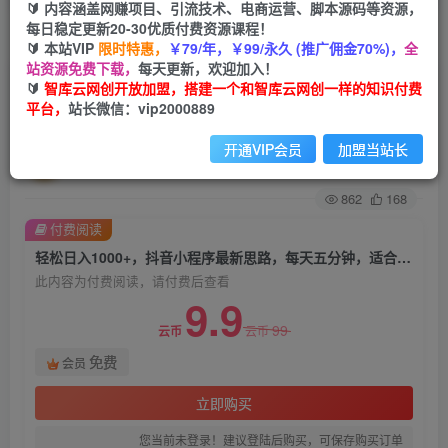
🔰 内容涵盖网赚项目、引流技术、电商运营、脚本源码等资源，
每日稳定更新20-30优质付费资源课程！
首页
创业课程
会员免费
正文
🔰 本站VIP
限时特惠，
￥79/年，￥99/永久 (推广佣金70%)，
全
站资源免费下载，
每天更新，欢迎加入！
轻松日入1000+，抖音小程序最新思路，每天五分
🔰
智库云网创开放加盟，搭建一个和智库云网创一样的知识付费
平台，
站长微信：vip2000889
钟，适合0基础小白【揭秘】
开通VIP会员
加盟当站长
智库云网创
关注
私信
2年前发布
862
168
付费阅读
轻松日入1000+，抖音小程序最新思路，每天五分钟，适合0基础小白【揭秘】
此内容为付费阅读，请付费后查看
9.9
99
云币
云币
免费
会员
立即购买
您当前未登录！建议登陆后购买，可保存购买订单