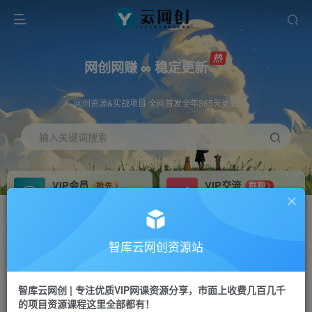
网创网赚 ∞ 稳定更新
网创资源&实战项目 全网首发全年365天更新
输入关键词搜索
VIP会员
VIP交流
抢先
群聊
免费下载全站资源
研究探讨更多创业项目路子。
VIP推广
招募站长
70%分佣
推荐
智库云网创资源站
会员专属推广链接
搭建同款网站，自己当老板
智库云网创 | 专注优质VIP网课资源分享，市面上收费几百几千
网赚网创
APP下载
项目
GO
的项目资源课程这里全部都有！
365天稳定跟新
安卓苹果下载