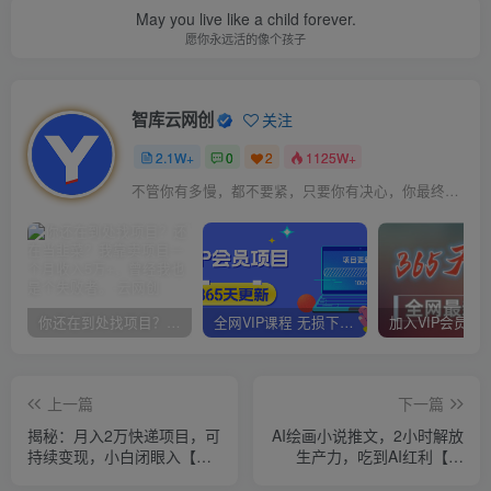
May you live like a child forever.
愿你永远活的像个孩子
智库云网创
关注
2.1W+
0
2
1125W+
不管你有多慢，都不要紧，只要你有决心，你最终都会到达想去的地方
你还在到处找项目？还在当韭菜？我靠卖项目一个月收入5万+，曾经我也是个失败者。
全网VIP课程 无损下载~
上一篇
下一篇
揭秘：月入2万快递项目，可
AI绘画小说推文，2小时解放
持续变现，小白闭眼入【附
生产力，吃到AI红利【揭
视频教程+代发渠道】
秘】