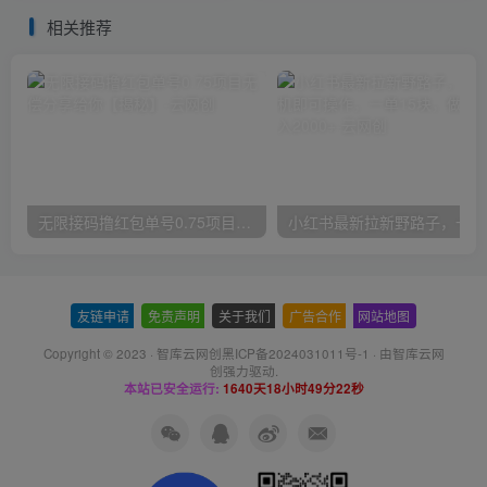
相关推荐
无限接码撸红包单号0.75项目无偿分享给你【揭秘】
小红
友链申请
-
免责声明
-
关于我们
-
广告合作
-
网站地图
Copyright © 2023 ·
智库云网创黑ICP备2024031011号-1
· 由
智库云网
创
强力驱动.
本站已安全运行:
1640天18小时49分22秒